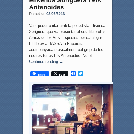
Elisenda Soriguera i els
Aritenoides
Posted on
02/02/2013
Vam poder parlar amb la periodista Elisenda
Soriguera que va presentar el seu llibre «Els
Amics de les Arts, Especies per catalogar.
El llibre» a BASSA la Papereria
acompanyada musicalment pel grup de les
nostres terres Els Aritenoides. No et …
Continue reading
→
F
T
Share
Post
a
w
c
i
e
t
b
t
o
e
o
r
k