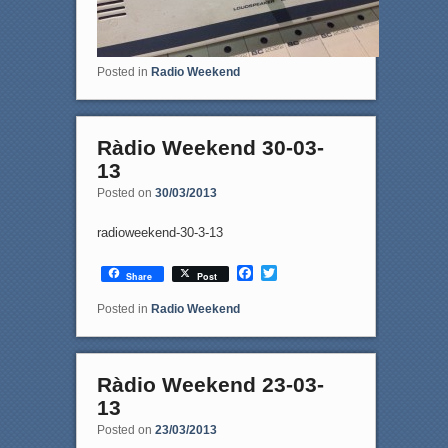
Posted in
Radio Weekend
Ràdio Weekend 30-03-
13
Posted on
30/03/2013
radioweekend-30-3-13
F
T
Share
Post
a
w
c
i
Posted in
Radio Weekend
e
t
b
t
o
e
o
r
Ràdio Weekend 23-03-
k
13
Posted on
23/03/2013