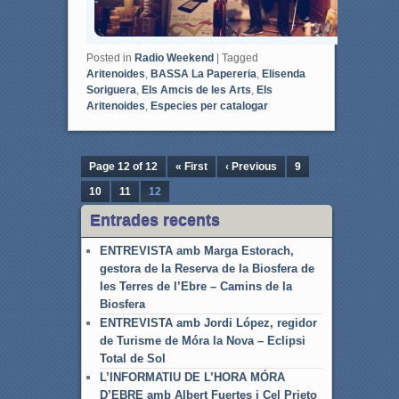
Posted in
Radio Weekend
|
Tagged
Aritenoides
,
BASSA La Papereria
,
Elisenda
Soriguera
,
Els Amcis de les Arts
,
Els
Aritenoides
,
Especies per catalogar
Page 12 of 12
« First
‹ Previous
9
10
11
12
Entrades recents
ENTREVISTA amb Marga Estorach,
gestora de la Reserva de la Biosfera de
les Terres de l’Ebre – Camins de la
Biosfera
ENTREVISTA amb Jordi López, regidor
de Turisme de Móra la Nova – Eclipsi
Total de Sol
L’INFORMATIU DE L’HORA MÓRA
D’EBRE amb Albert Fuertes i Cel Prieto