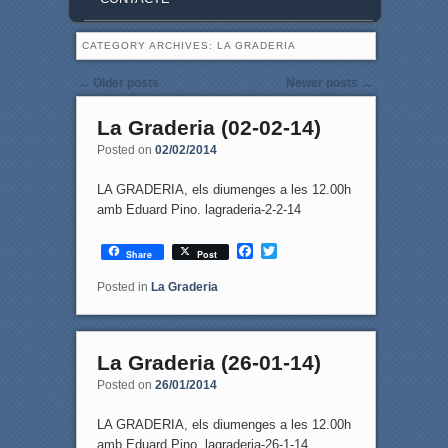
CATEGORY ARCHIVES:
LA GRADERIA
Post navigation
←
Older posts
Newer posts
→
La Graderia (02-02-14)
Posted on
02/02/2014
LA GRADERIA, els diumenges a les 12.00h
amb Eduard Pino. lagraderia-2-2-14
F
T
Share
Post
a
w
c
i
Posted in
La Graderia
e
t
b
t
o
e
o
r
La Graderia (26-01-14)
k
Posted on
26/01/2014
LA GRADERIA, els diumenges a les 12.00h
amb Eduard Pino. lagraderia-26-1-14