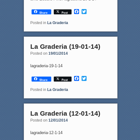
F
T
Share
Post
a
w
c
i
Posted in
La Graderia
e
t
b
t
o
e
o
r
La Graderia (19-01-14)
k
Posted on
19/01/2014
lagraderia-19-1-14
F
T
Share
Post
a
w
c
i
Posted in
La Graderia
e
t
b
t
o
e
o
r
La Graderia (12-01-14)
k
Posted on
12/01/2014
lagraderia-12-1-14