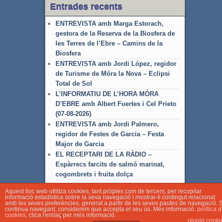
Entrades recents
ENTREVISTA amb Marga Estorach,
gestora de la Reserva de la Biosfera de
les Terres de l’Ebre – Camins de la
Biosfera
ENTREVISTA amb Jordi López, regidor
de Turisme de Móra la Nova – Eclipsi
Total de Sol
L’INFORMATIU DE L’HORA MÓRA
D’EBRE amb Albert Fuertes i Cel Prieto
(07-08-2026)
ENTREVISTA amb Jordi Palmero,
regidor de Festes de Garcia – Festa
Major de Garcia
EL RECEPTARI DE LA RÀDIO –
Espàrrecs farcits de salmó marinat,
cogombrets i fruita dolça
Aquest lloc web utilitza cookies, tant pròpies com de tercers, per recopilar
informació estadística sobre la seva navegació i mostrar-li contingut relacionat
amb les seves preferències, generat a partir de les seves pautes de navegació. S
continua navegant, considerem que accepta el seu ús. Més informació.
política 
cookies
, clica l'enllaç per més informació.
© Associació Local de Ràdio Móra d'Ebre
plugin cooki