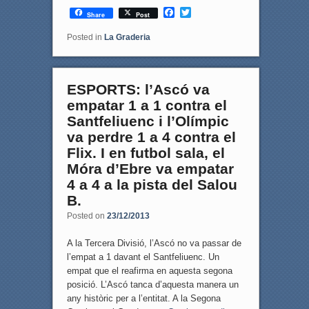
F
T
Share
Post
a
w
c
i
Posted in
La Graderia
e
t
b
t
o
e
o
r
ESPORTS: l’Ascó va
k
empatar 1 a 1 contra el
Santfeliuenc i l’Olímpic
va perdre 1 a 4 contra el
Flix. I en futbol sala, el
Móra d’Ebre va empatar
4 a 4 a la pista del Salou
B.
Posted on
23/12/2013
A la Tercera Divisió, l’Ascó no va passar de
l’empat a 1 davant el Santfeliuenc. Un
empat que el reafirma en aquesta segona
posició. L’Ascó tanca d’aquesta manera un
any històric per a l’entitat. A la Segona