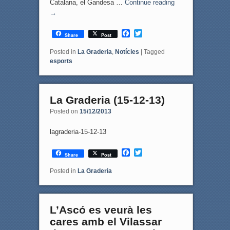
Catalana, el Gandesa …
Continue reading
→
F
T
Share
Post
a
w
c
i
Posted in
La Graderia
,
Notícies
|
Tagged
e
t
esports
b
t
o
e
o
r
k
La Graderia (15-12-13)
Posted on
15/12/2013
lagraderia-15-12-13
F
T
Share
Post
a
w
c
i
Posted in
La Graderia
e
t
b
t
o
e
o
r
L’Ascó es veurà les
k
cares amb el Vilassar