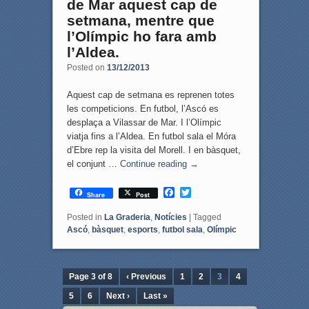
de Mar aquest cap de
setmana, mentre que
l’Olímpic ho fara amb
l’Aldea.
Posted on
13/12/2013
Aquest cap de setmana es reprenen totes
les competicions. En futbol, l’Ascó es
desplaça a Vilassar de Mar. I l’Olímpic
viatja fins a l’Aldea. En futbol sala el Móra
d’Ebre rep la visita del Morell. I en bàsquet,
el conjunt …
Continue reading
→
F
T
Share
Post
a
w
c
i
Posted in
La Graderia
,
Notícies
|
Tagged
e
t
Ascó
,
bàsquet
,
esports
,
futbol sala
,
Olímpic
b
t
o
e
o
r
k
Page 3 of 8
‹ Previous
1
2
3
4
5
6
Next ›
Last »