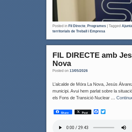
Posted in
Fil Directe
,
Programes
|
Tagged
Ajunt
territorials de Treball i Empresa
FIL DIRECTE amb Jesú
Nova
Posted on
13/05/2026
L’alcalde de Móra La Nova, Jesús Álvarez,
municipi. Avui hem parlat sobre la situació de
els Fons de Transició Nuclear …
Continu
F
T
Share
Post
a
w
c
i
e
t
b
t