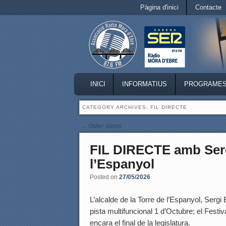
Secondary menu
Pàgina d'inici
Contacte
Skip to primary content
Skip to secondary content
MAIN MENU
INICI
INFORMATIUS
PROGRAME
SKIP TO PRIMARY CONTENT
SKIP TO SECONDARY CONTENT
CATEGORY ARCHIVES:
FIL DIRECTE
Post navigation
←
Older posts
FIL DIRECTE amb Sergi
l’Espanyol
Posted on
27/05/2026
L’alcalde de la Torre de l’Espanyol, Sergi 
pista multifuncional 1 d’Octubre; el Festi
encara el final de la legislatura.