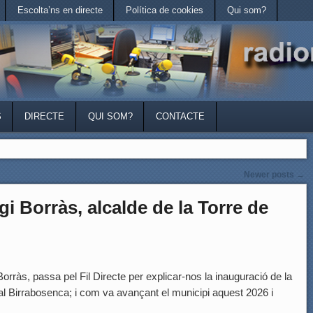
Escolta’ns en directe
Política de cookies
Qui som?
S
DIRECTE
QUI SOM?
CONTACTE
Newer posts
→
 Borràs, alcalde de la Torre de
Borràs, passa pel Fil Directe per explicar-nos la inauguració de la
val Birrabosenca; i com va avançant el municipi aquest 2026 i