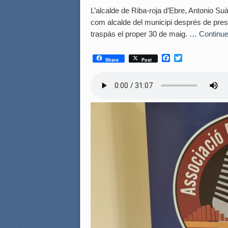
L’alcalde de Riba-roja d’Ebre, Antonio Su
com alcalde del municipi després de pres
traspàs el proper 30 de maig. …
Continue
F
T
Share
Post
a
w
c
i
e
t
b
t
o
e
o
r
k