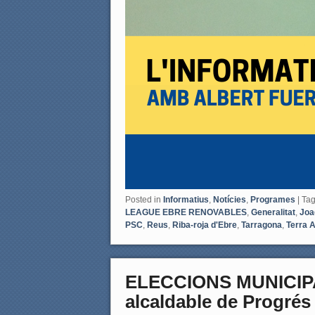
Posted in
Informatius
,
Notícies
,
Programes
|
Ta
LEAGUE EBRE RENOVABLES
,
Generalitat
,
Joa
PSC
,
Reus
,
Riba-roja d'Ebre
,
Tarragona
,
Terra A
ELECCIONS MUNICIPAL
alcaldable de Progrés