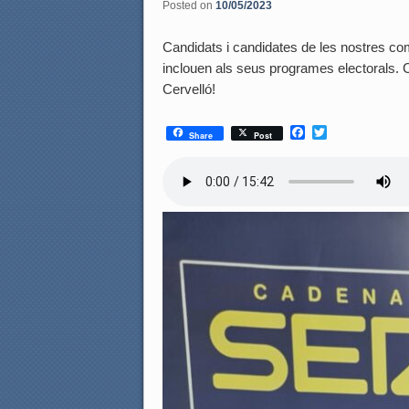
Posted on
10/05/2023
Candidats i candidates de les nostres com
inclouen als seus programes electorals. C
Cervelló!
F
T
Share
Post
a
w
c
i
e
t
b
t
o
e
o
r
k