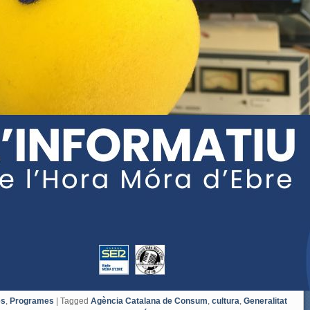
es
,
Programes
|
Tagged
Agència Catalana de Consum
,
cultura
,
Generalitat