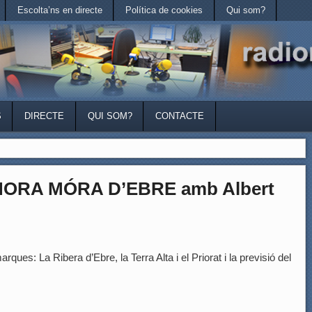
Escolta’ns en directe
Política de cookies
Qui som?
S
DIRECTE
QUI SOM?
CONTACTE
HORA MÓRA D’EBRE amb Albert
rques: La Ribera d’Ebre, la Terra Alta i el Priorat i la previsió del