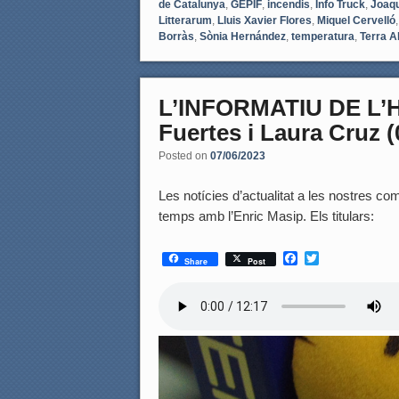
de Catalunya
,
GEPIF
,
incendis
,
Info Truck
,
Joaqu
Litterarum
,
Lluis Xavier Flores
,
Miquel Cervelló
Borràs
,
Sònia Hernández
,
temperatura
,
Terra A
L’INFORMATIU DE L’
Fuertes i Laura Cruz (
Posted on
07/06/2023
Les notícies d’actualitat a les nostres coma
temps amb l’Enric Masip. Els titulars:
F
T
Share
Post
a
w
c
i
e
t
b
t
o
e
o
r
k