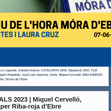
gged
agenda
,
Antonio Suárez
,
CATALUNYA 2050
,
Diputació
,
ERC
,
FLIX
quim Paladella
,
José Luis Aparicio
,
Junts
,
Miquel Cervelló
,
ONU-HÀBITAT
,
lta
,
Terres de l'Ebre
S 2023 | Miquel Cervelló,
 per Riba-roja d’Ebre