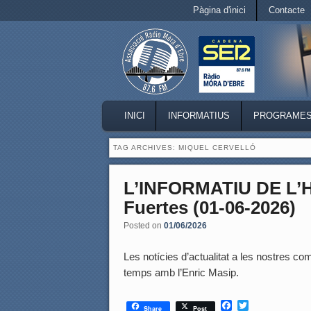
Secondary menu
Pàgina d'inici
Contacte
Skip to primary content
Skip to secondary content
MAIN MENU
INICI
INFORMATIUS
PROGRAME
SKIP TO PRIMARY CONTENT
SKIP TO SECONDARY CONTENT
TAG ARCHIVES:
MIQUEL CERVELLÓ
L’INFORMATIU DE L’
Fuertes (01-06-2026)
Posted on
01/06/2026
Les notícies d’actualitat a les nostres coma
temps amb l’Enric Masip.
F
T
Share
Post