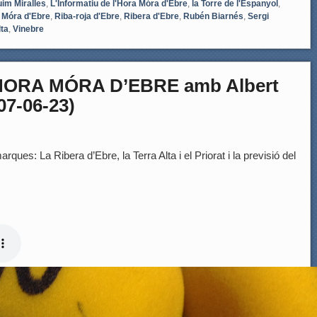
im Miralles
,
L'Informatiu de l'Hora Móra d'Ebre
,
la Torre de l'Espanyol
,
,
Móra d'Ebre
,
Riba-roja d'Ebre
,
Ribera d'Ebre
,
Rubén Biarnés
,
Sergi
lta
,
Vinebre
HORA MÓRA D’EBRE amb Albert
07-06-23)
rques: La Ribera d’Ebre, la Terra Alta i el Priorat i la previsió del