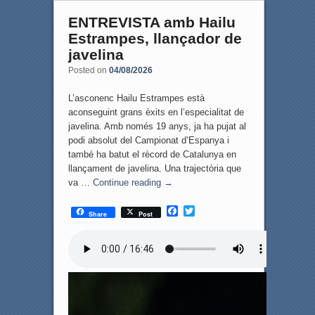
ENTREVISTA amb Hailu
Estrampes, llançador de
javelina
Posted on
04/08/2026
L’asconenc Hailu Estrampes està
aconseguint grans èxits en l’especialitat de
javelina. Amb només 19 anys, ja ha pujat al
podi absolut del Campionat d’Espanya i
també ha batut el rècord de Catalunya en
llançament de javelina. Una trajectòria que
va …
Continue reading
→
F
T
Share
Post
a
w
c
i
e
t
b
t
o
e
o
r
k