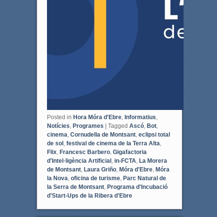
Posted in
Hora Móra d'Ebre
,
Informatius
,
Notícies
,
Programes
|
Tagged
Ascó
,
Bot
,
cinema
,
Cornudella de Montsant
,
eclipsi total
de sol
,
festival de cinema de la Terra Alta
,
Flix
,
Francesc Barbero
,
Gigafactoria
d'Intel·ligència Artificial
,
in-FCTA
,
La Morera
de Montsant
,
Laura Griño
,
Móra d'Ebre
,
Móra
la Nova
,
oficina de turisme
,
Parc Natural de
la Serra de Montsant
,
Programa d'Incubació
d'Start-Ups de la Ribera d'Ebre