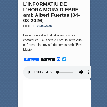
L’INFORMATIU DE
L’HORA MÓRA D’EBRE
amb Albert Fuertes (04-
08-2026)
Posted on
04/08/2026
Les notícies d’actualitat a les nostres
comarques: La Ribera d’Ebre, la Terra Alta i
el Priorat i la previsió del temps amb l’Enric
Masip.
F
T
Share
Post
a
w
c
i
e
t
b
t
o
e
o
r
k