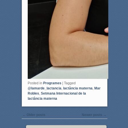
Posted in
Programes
|
Tagged
@lamarde_lactancia
,
lactància materna
,
Mar
Robles
,
Setmana Internacional de la
lactància materna
Post navigation
←
Older posts
Newer posts
→