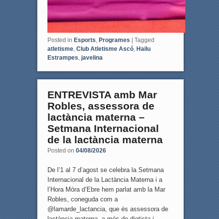
Posted in
Esports
,
Programes
|
Tagged
atletisme
,
Club Atletisme Ascó
,
Hailu
Estrampes
,
javelina
ENTREVISTA amb Mar
Robles, assessora de
lactància materna –
Setmana Internacional
de la lactància materna
Posted on
04/08/2026
De l’1 al 7 d’agost se celebra la Setmana
Internacional de la Lactància Materna i a
l’Hora Móra d’Ebre hem parlat amb la Mar
Robles, coneguda com a
@lamarde_lactancia, que és assessora de
lactància materna, a més de dietista i …