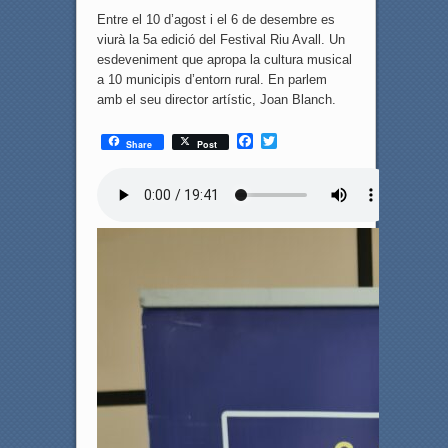
Entre el 10 d’agost i el 6 de desembre es
viurà la 5a edició del Festival Riu Avall. Un
esdeveniment que apropa la cultura musical
a 10 municipis d’entorn rural. En parlem
amb el seu director artístic, Joan Blanch.
F
T
Share
Post
a
w
c
i
e
t
b
t
o
e
o
r
k