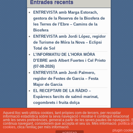
Entrades recents
ENTREVISTA amb Marga Estorach,
gestora de la Reserva de la Biosfera de
les Terres de l’Ebre – Camins de la
Biosfera
ENTREVISTA amb Jordi López, regidor
de Turisme de Móra la Nova – Eclipsi
Total de Sol
L’INFORMATIU DE L’HORA MÓRA
D’EBRE amb Albert Fuertes i Cel Prieto
(07-08-2026)
ENTREVISTA amb Jordi Palmero,
regidor de Festes de Garcia – Festa
Major de Garcia
EL RECEPTARI DE LA RÀDIO –
Espàrrecs farcits de salmó marinat,
cogombrets i fruita dolça
Aquest lloc web utilitza cookies, tant pròpies com de tercers, per recopilar
informació estadística sobre la seva navegació i mostrar-li contingut relacionat
amb les seves preferències, generat a partir de les seves pautes de navegació. S
continua navegant, considerem que accepta el seu ús. Més informació.
política 
cookies
, clica l'enllaç per més informació.
© Associació Local de Ràdio Móra d'Ebre
plugin cooki