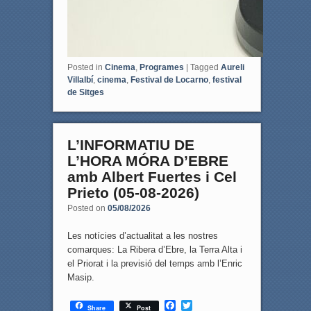
Posted in
Cinema
,
Programes
|
Tagged
Aureli
Villalbí
,
cinema
,
Festival de Locarno
,
festival
de Sitges
L’INFORMATIU DE
L’HORA MÓRA D’EBRE
amb Albert Fuertes i Cel
Prieto (05-08-2026)
Posted on
05/08/2026
Les notícies d’actualitat a les nostres
comarques: La Ribera d’Ebre, la Terra Alta i
el Priorat i la previsió del temps amb l’Enric
Masip.
F
T
Share
Post