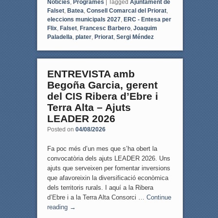
Notícies
,
Programes
|
Tagged
Ajuntament de
Falset
,
Batea
,
Consell Comarcal del Priorat
,
eleccions municipals 2027
,
ERC - Entesa per
Flix
,
Falset
,
Francesc Barbero
,
Joaquim
Paladella
,
plater
,
Priorat
,
Sergi Méndez
ENTREVISTA amb
Begoña Garcia, gerent
del CIS Ribera d’Ebre i
Terra Alta – Ajuts
LEADER 2026
Posted on
04/08/2026
Fa poc més d’un mes que s’ha obert la
convocatòria dels ajuts LEADER 2026. Uns
ajuts que serveixen per fomentar inversions
que afavoreixin la diversificació econòmica
dels territoris rurals. I aquí a la Ribera
d’Ebre i a la Terra Alta Consorci …
Continue
reading
→