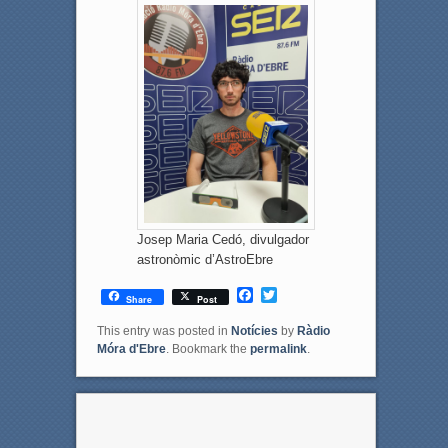
Josep Maria Cedó, divulgador
astronòmic d’AstroEbre
F
T
Share
Post
a
w
c
i
This entry was posted in
Notícies
by
Ràdio
e
t
Móra d'Ebre
. Bookmark the
permalink
.
b
t
o
e
o
r
k