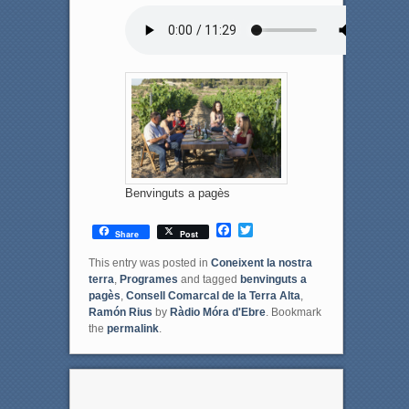
Benvinguts a pagès
F
T
Share
Post
a
w
c
i
This entry was posted in
Coneixent la nostra
e
t
terra
,
Programes
and tagged
benvinguts a
b
t
pagès
,
Consell Comarcal de la Terra Alta
,
o
e
Ramón Rius
by
Ràdio Móra d'Ebre
. Bookmark
o
r
the
permalink
.
k