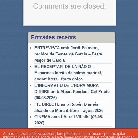
Comments are closed.
Entrades recents
ENTREVISTA amb Jordi Palmero,
regidor de Festes de Garcia – Festa
Major de Garcia
EL RECEPTARI DE LA RÀDIO –
Espàrrecs farcits de salmó marinat,
cogombrets i fruita dolça
L’INFORMATIU DE L’HORA MÓRA
D’EBRE amb Albert Fuertes i Cel Prieto
(06-08-2026)
FIL DIRECTE amb Rubén Biarnés,
alcalde de Móra d’Ebre – agost 2026
CINEMA amb l’Aureli Villalbí (05-08-
2026)
Aquest lloc web utilitza cookies, tant pròpies com de tercers, per recopilar
informació estadística sobre la seva navegació i mostrar-li contingut relacionat