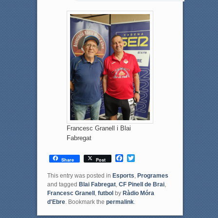
Francesc Granell i Blai
Fabregat
F
T
Share
Post
a
w
c
i
This entry was posted in
Esports
,
Programes
e
t
and tagged
Blai Fabregat
,
CF Pinell de Brai
,
b
t
Francesc Granell
,
futbol
by
Ràdio Móra
o
e
d'Ebre
. Bookmark the
permalink
.
o
r
k