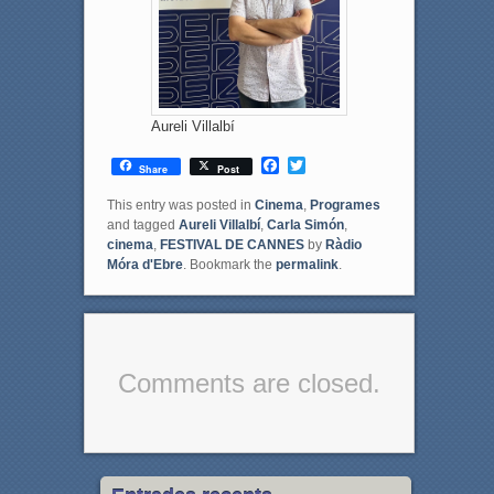
Aureli Villalbí
F
T
Share
Post
a
w
c
i
This entry was posted in
Cinema
,
Programes
e
t
and tagged
Aureli Villalbí
,
Carla Simón
,
b
t
cinema
,
FESTIVAL DE CANNES
by
Ràdio
o
e
Móra d'Ebre
. Bookmark the
permalink
.
o
r
k
Comments are closed.