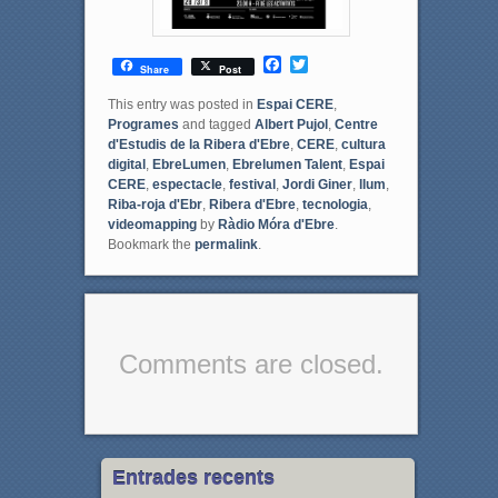
F
T
Share
Post
a
w
c
i
This entry was posted in
Espai CERE
,
e
t
Programes
and tagged
Albert Pujol
,
Centre
b
t
d'Estudis de la Ribera d'Ebre
,
CERE
,
cultura
o
e
digital
,
EbreLumen
,
Ebrelumen Talent
,
Espai
o
r
CERE
,
espectacle
,
festival
,
Jordi Giner
,
llum
,
k
Riba-roja d'Ebr
,
Ribera d'Ebre
,
tecnologia
,
videomapping
by
Ràdio Móra d'Ebre
.
Bookmark the
permalink
.
Comments are closed.
Entrades recents