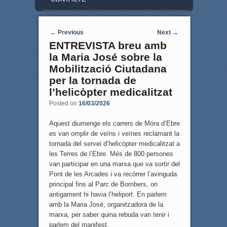
Post navigation
←
Previous
Next
→
ENTREVISTA breu amb
la Maria José sobre la
Mobilització Ciutadana
per la tornada de
l’helicòpter medicalitzat
Posted on
16/03/2026
Aquest diumenge els carrers de Móra d’Ebre
es van omplir de veïns i veïnes reclamant la
tornada del servei d’helicòpter medicalitzat a
les Terres de l’Ebre. Més de 800 persones
van participar en una marxa que va sortir del
Pont de les Arcades i va recórrer l’avinguda
principal fins al Parc de Bombers, on
antigament hi havia l’heliport. En parlem
amb la Maria José, organitzadora de la
marxa, per saber quina rebuda van tenir i
parlem del manifest.