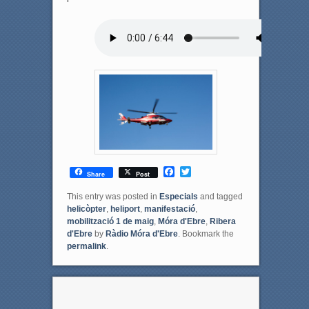
F
T
Share
Post
a
w
c
i
This entry was posted in
Especials
and tagged
e
t
helicòpter
,
heliport
,
manifestació
,
b
t
mobilització 1 de maig
,
Móra d'Ebre
,
Ribera
o
e
d'Ebre
by
Ràdio Móra d'Ebre
. Bookmark the
o
r
permalink
.
k