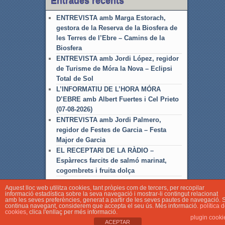
Entrades recents
ENTREVISTA amb Marga Estorach,
gestora de la Reserva de la Biosfera de
les Terres de l’Ebre – Camins de la
Biosfera
ENTREVISTA amb Jordi López, regidor
de Turisme de Móra la Nova – Eclipsi
Total de Sol
L’INFORMATIU DE L’HORA MÓRA
D’EBRE amb Albert Fuertes i Cel Prieto
(07-08-2026)
ENTREVISTA amb Jordi Palmero,
regidor de Festes de Garcia – Festa
Major de Garcia
EL RECEPTARI DE LA RÀDIO –
Espàrrecs farcits de salmó marinat,
cogombrets i fruita dolça
Aquest lloc web utilitza cookies, tant pròpies com de tercers, per recopilar
informació estadística sobre la seva navegació i mostrar-li contingut relacionat
amb les seves preferències, generat a partir de les seves pautes de navegació. S
continua navegant, considerem que accepta el seu ús. Més informació.
política 
cookies
, clica l'enllaç per més informació.
plugin cooki
© Associació Local de Ràdio Móra d'Ebre
ACEPTAR