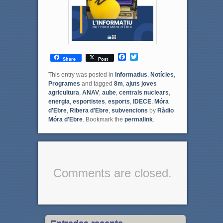
F
T
Share
Post
a
w
c
i
This entry was posted in
Informatius
,
Notícies
,
e
t
Programes
and tagged
8m
,
ajuts joves
b
t
agricultura
,
ANAV
,
aube
,
centrals nuclears
,
o
e
energia
,
esportistes
,
esports
,
IDECE
,
Móra
o
r
d'Ebre
,
Ribera d'Ebre
,
subvencions
by
Ràdio
k
Móra d'Ebre
. Bookmark the
permalink
.
Comments are closed.