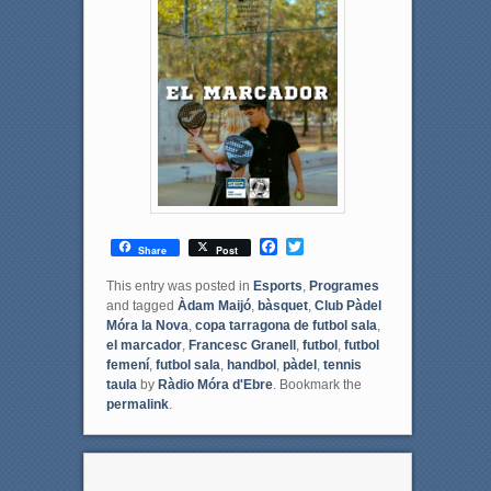
F
T
Share
Post
a
w
c
i
This entry was posted in
Esports
,
Programes
e
t
and tagged
Àdam Maijó
,
bàsquet
,
Club Pàdel
b
t
Móra la Nova
,
copa tarragona de futbol sala
,
o
e
el marcador
,
Francesc Granell
,
futbol
,
futbol
o
r
femení
,
futbol sala
,
handbol
,
pàdel
,
tennis
k
taula
by
Ràdio Móra d'Ebre
. Bookmark the
permalink
.