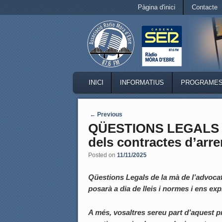
Secondary menu
Pàgina d'inici
Contacte
Skip to primary content
Skip to secondary content
MAIN MENU
INICI
INFORMATIUS
PROGRAME
SKIP TO PRIMARY CONTENT
SKIP TO SECONDARY CONTENT
Post navigation
←
Previous
QÜESTIONS LEGALS a
dels contractes d’ar
Posted on
11/11/2025
Qüestions Legals de la mà de l’advoc
posarà a dia de lleis i normes i ens e
A més, vosaltres sereu part d’aquest 