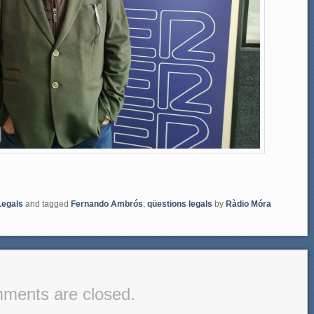
Legals
and tagged
Fernando Ambrós
,
qüestions legals
by
Ràdio Móra
ments are closed.