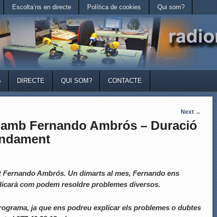
Escolta’ns en directe
Política de cookies
Qui som?
S
DIRECTE
QUI SOM?
CONTACTE
Next
→
mb Fernando Ambrós – Duració
rendament
at Fernando Ambrós. Un dimarts al mes, Fernando ens
xplicarà com podem resoldre problemes diversos.
programa, ja que ens podreu explicar els problemes o dubtes