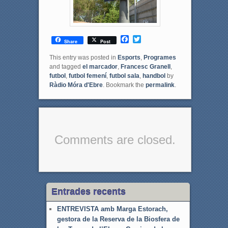
F
T
Share
Post
a
w
c
i
This entry was posted in
Esports
,
Programes
e
t
and tagged
el marcador
,
Francesc Granell
,
b
t
futbol
,
futbol femení
,
futbol sala
,
handbol
by
o
e
Ràdio Móra d'Ebre
. Bookmark the
permalink
.
o
r
k
Comments are closed.
Entrades recents
ENTREVISTA amb Marga Estorach,
gestora de la Reserva de la Biosfera de