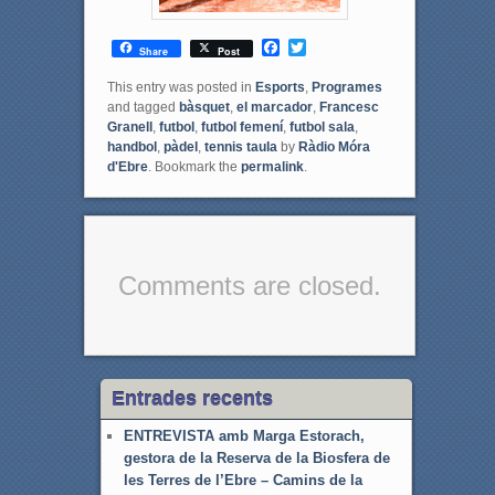
F
T
Share
Post
a
w
c
i
This entry was posted in
Esports
,
Programes
e
t
and tagged
bàsquet
,
el marcador
,
Francesc
b
t
Granell
,
futbol
,
futbol femení
,
futbol sala
,
o
e
handbol
,
pàdel
,
tennis taula
by
Ràdio Móra
o
r
d'Ebre
. Bookmark the
permalink
.
k
Comments are closed.
Entrades recents
ENTREVISTA amb Marga Estorach,
gestora de la Reserva de la Biosfera de
les Terres de l’Ebre – Camins de la