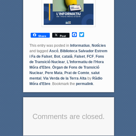
F
T
Share
Post
a
w
c
i
This entry was posted in
Informatius
,
Notícies
e
t
and tagged
Ascó
,
Biblioteca Salvador Estrem
b
t
i Fa de Falset
,
Bot
,
català
,
Falset
,
FCF
,
Fons
o
e
de Transició Nuclear
,
L'Informatiu de l'Hora
o
r
Móra d'Ebre
,
Òrgan de Fons de Transició
k
Nuclear
,
Pere Mata
,
Prat de Comte
,
salut
mental
,
Via Verda de la Terra Alta
by
Ràdio
Móra d'Ebre
. Bookmark the
permalink
.
Comments are closed.