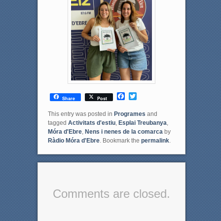
F
T
Share
Post
a
w
c
i
This entry was posted in
Programes
and
e
t
tagged
Activitats d'estiu
,
Esplai Treubanya
,
b
t
Móra d'Ebre
,
Nens i nenes de la comarca
by
o
e
Ràdio Móra d'Ebre
. Bookmark the
permalink
.
o
r
k
Comments are closed.