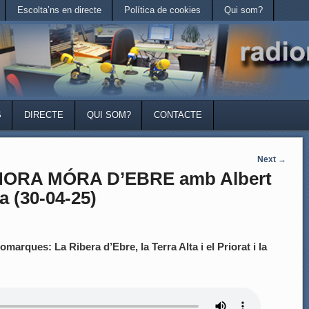
Escolta’ns en directe
Política de cookies
Qui som?
S
DIRECTE
QUI SOM?
CONTACTE
Next
→
HORA MÓRA D’EBRE amb Albert
a (30-04-25)
omarques: La Ribera d’Ebre, la Terra Alta i el Priorat i la