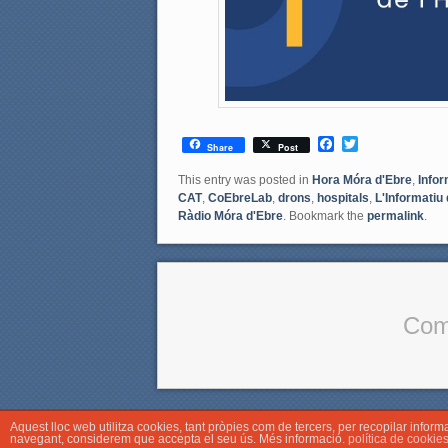
F
T
Share
Post
a
w
c
i
This entry was posted in
Hora Móra d'Ebre
,
Infor
e
t
CAT
,
CoEbreLab
,
drons
,
hospitals
,
L'Informatiu
b
t
Ràdio Móra d'Ebre
. Bookmark the
permalink
.
o
e
o
r
k
Com
Aquest lloc web utilitza cookies, tant pròpies com de tercers, per recopilar infor
navegant, considerem que accepta el seu ús. Més informació.
política de cookie