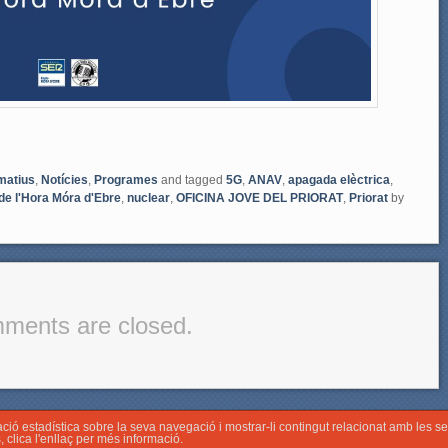
matius
,
Notícies
,
Programes
and tagged
5G
,
ANAV
,
apagada elèctrica
,
 de l'Hora Móra d'Ebre
,
nuclear
,
OFICINA JOVE DEL PRIORAT
,
Priorat
by
ments are closed.
mació estadística sobre la seva navegació i mostrar-li contingut relacionat amb les 
s
, clica l'enllaç per més informació.