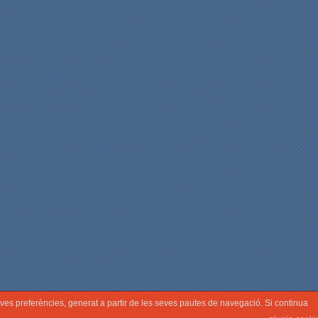
seves preferències, generat a partir de les seves pautes de navegació. Si continua