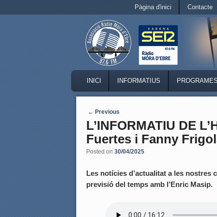
Secondary menu
Pàgina d'inici
Contacte
Skip to primary content
Skip to secondary content
MAIN MENU
INICI
INFORMATIUS
PROGRAME
SKIP TO PRIMARY CONTENT
SKIP TO SECONDARY CONTENT
Post navigation
←
Previous
L’INFORMATIU DE L’
Fuertes i Fanny Frigol
Posted on
30/04/2025
Les notícies d’actualitat a les nostres c
previsió del temps amb l’Enric Masip.