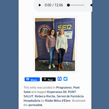
F
T
Share
Post
a
w
c
i
This entry was posted in
Programes
,
Punt
e
t
Salut
and tagged
Esperanza Gil
,
PUNT
b
t
SALUT
,
Rebeca Recha
,
Servei de Farmàcia
o
e
Hospitalària
by
Ràdio Móra d'Ebre
. Bookmark
o
r
the
permalink
.
k