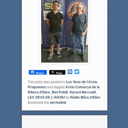
F
T
Share
Post
a
w
c
i
This entry was posted in
Les Veus de l'Arxiu
,
e
t
Programes
and tagged
Arxiu Comarcal de la
b
t
Ribera d'Ebre
,
Biel Pubill
,
Gerard Mercadé
,
o
e
LES VEUS DE L'ARXIU
by
Ràdio Móra d'Ebre
.
o
r
Bookmark the
permalink
.
k