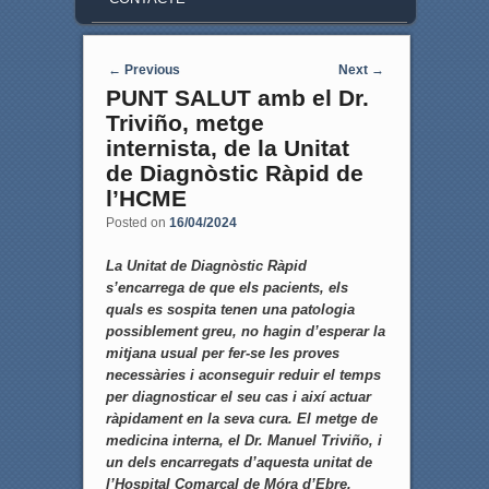
Post navigation
←
Previous
Next
→
PUNT SALUT amb el Dr.
Triviño, metge
internista, de la Unitat
de Diagnòstic Ràpid de
l’HCME
Posted on
16/04/2024
La Unitat de Diagnòstic Ràpid
s’encarrega de que els pacients, els
quals es sospita tenen una patologia
possiblement greu, no hagin d’esperar la
mitjana usual per fer-se les proves
necessàries i aconseguir reduir el temps
per diagnosticar el seu cas i així actuar
ràpidament en la seva cura. El metge de
medicina interna, el Dr. Manuel Triviño, i
un dels encarregats d’aquesta unitat de
l’Hospital Comarcal de Móra d’Ebre.