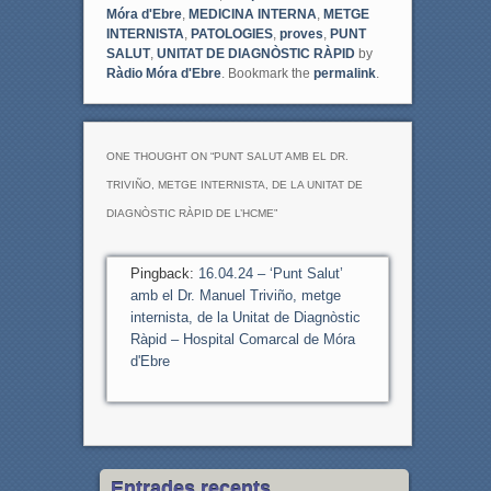
o
e
Móra d'Ebre
,
MEDICINA INTERNA
,
METGE
o
r
INTERNISTA
,
PATOLOGIES
,
proves
,
PUNT
k
SALUT
,
UNITAT DE DIAGNÒSTIC RÀPID
by
Ràdio Móra d'Ebre
. Bookmark the
permalink
.
ONE THOUGHT ON “
PUNT SALUT AMB EL DR.
TRIVIÑO, METGE INTERNISTA, DE LA UNITAT DE
DIAGNÒSTIC RÀPID DE L’HCME
”
Pingback:
16.04.24 – ‘Punt Salut’
amb el Dr. Manuel Triviño, metge
internista, de la Unitat de Diagnòstic
Ràpid – Hospital Comarcal de Móra
d'Ebre
Entrades recents