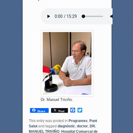
Dr. Manuel Triviño.
F
T
Share
Post
a
w
c
i
This entry was posted in
Programes
,
Punt
e
t
Salut
and tagged
diagnòstic
,
doctor
,
DR.
b
t
MANUEL TRIVIÑO
,
Hospital Comarcal de