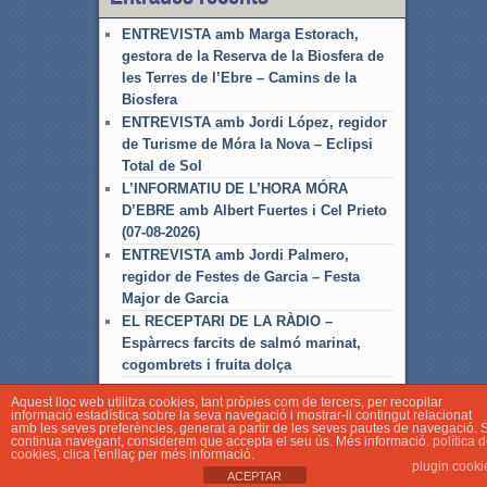
ENTREVISTA amb Marga Estorach,
gestora de la Reserva de la Biosfera de
les Terres de l’Ebre – Camins de la
Biosfera
ENTREVISTA amb Jordi López, regidor
de Turisme de Móra la Nova – Eclipsi
Total de Sol
L’INFORMATIU DE L’HORA MÓRA
D’EBRE amb Albert Fuertes i Cel Prieto
(07-08-2026)
ENTREVISTA amb Jordi Palmero,
regidor de Festes de Garcia – Festa
Major de Garcia
EL RECEPTARI DE LA RÀDIO –
Espàrrecs farcits de salmó marinat,
cogombrets i fruita dolça
Aquest lloc web utilitza cookies, tant pròpies com de tercers, per recopilar
informació estadística sobre la seva navegació i mostrar-li contingut relacionat
amb les seves preferències, generat a partir de les seves pautes de navegació. S
continua navegant, considerem que accepta el seu ús. Més informació.
política 
cookies
, clica l'enllaç per més informació.
plugin cooki
© Associació Local de Ràdio Móra d'Ebre
ACEPTAR