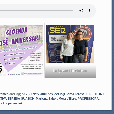
La Queralt i la Mariona.
rames
and tagged
75 ANYS
,
alumnes
,
col·legi Santa Teresa
,
DIRECTORA
,
TIVA TERESA GUASCH
,
Mariona Saltor
,
Móra d'Ebre
,
PROFESSORA
,
rk the
permalink
.