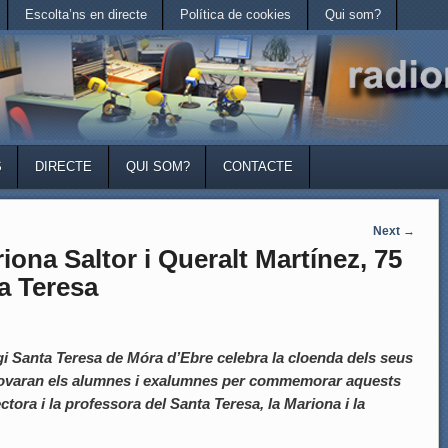
Escolta’ns en directe
Política de cookies
Qui som?
S
DIRECTE
QUI SOM?
CONTACTE
Next
→
na Saltor i Queralt Martínez, 75
a Teresa
gi Santa Teresa de Móra d’Ebre celebra la cloenda dels seus
trovaran els alumnes i exalumnes per commemorar aquests
ctora i la professora del Santa Teresa, la Mariona i la