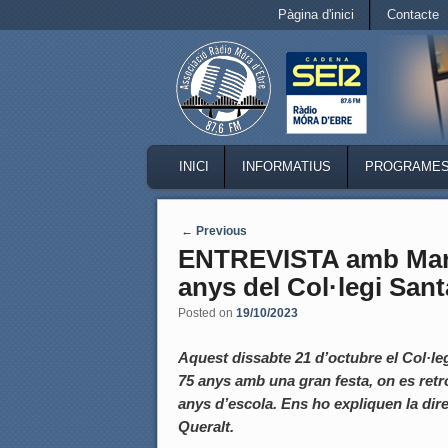
Secondary menu
Pàgina d'inici
Contacte
Skip to primary content
Skip to secondary content
MAIN MENU
INICI
INFORMATIUS
PROGRAME
SKIP TO PRIMARY CONTENT
SKIP TO SECONDARY CONTENT
Post navigation
←
Previous
ENTREVISTA amb Mario
anys del Col·legi Sant
Posted on
19/10/2023
Aquest dissabte 21 d’octubre el Col·le
75 anys amb una gran festa, on es re
anys d’escola.
Ens ho expliquen la dire
Queralt.