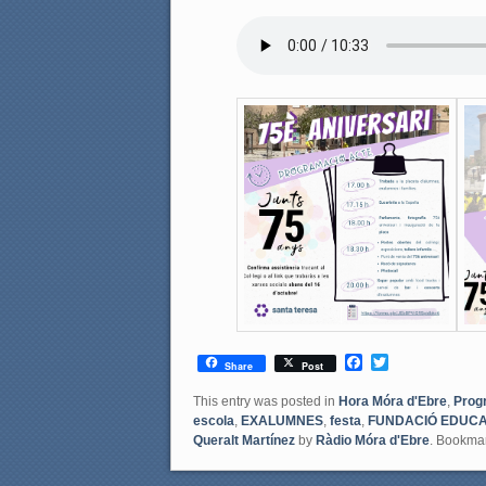
F
T
Share
Post
a
w
c
i
This entry was posted in
Hora Móra d'Ebre
,
Prog
e
t
escola
,
EXALUMNES
,
festa
,
FUNDACIÓ EDUCA
b
t
Queralt Martínez
by
Ràdio Móra d'Ebre
. Bookma
o
e
o
r
k