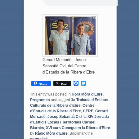
Gerard Mercadé i Josep-
Sebastià Cid, del Centre
d’Estudis de la Ribera d’Ebre
F
T
Share
Post
a
w
c
i
This entry was posted in
Hora Móra d'Ebre
,
e
t
Programes
and tagged
3a Trobada d'Entitats
b
t
Culturals de la Ribera d'Ebre
,
Centre
o
e
d'Estudis de la Ribera d'Ebre
,
CERE
,
Gerard
o
r
Mercadé
,
Josep Sebastià Cid
,
la XIV Jornada
k
d'Estudis Locals i Territorials Carmel
Biarnés
,
XVI curs Coneguem la Ribera d'Ebre
by
Ràdio Móra d'Ebre
. Bookmark the
permalink
.