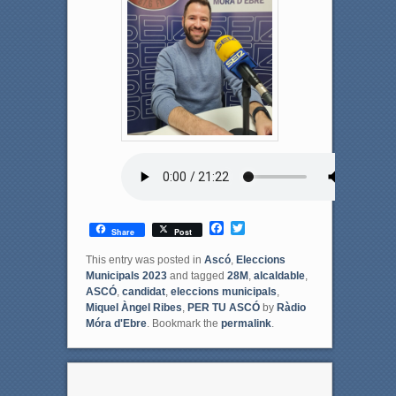
F
T
Share
Post
a
w
c
i
This entry was posted in
Ascó
,
Eleccions
e
t
Municipals 2023
and tagged
28M
,
alcaldable
,
b
t
ASCÓ
,
candidat
,
eleccions municipals
,
o
e
Miquel Àngel Ribes
,
PER TU ASCÓ
by
Ràdio
o
r
Móra d'Ebre
. Bookmark the
permalink
.
k