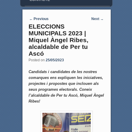
Post navigation
←
Previous
Next
→
ELECCIONS
MUNICIPALS 2023 |
Miquel Àngel Ribes,
alcaldable de Per tu
Ascó
Posted on
25/05/2023
Candidats i candidates de les nostres
comarques ens expliquen les iniciatives,
projectes i propostes que inclouen als
seus programes electorals. Coneix
l’alcaldable de Per tu Ascó, Miquel Àngel
Ribes!