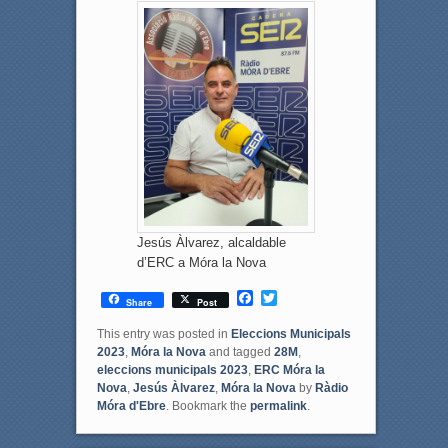
Jesús Àlvarez, alcaldable
d’ERC a Móra la Nova
F
T
Share
Post
a
w
c
i
This entry was posted in
Eleccions Municipals
e
t
2023
,
Móra la Nova
and tagged
28M
,
b
t
eleccions municipals 2023
,
ERC Móra la
o
e
Nova
,
Jesús Àlvarez
,
Móra la Nova
by
Ràdio
o
r
Móra d'Ebre
. Bookmark the
permalink
.
k