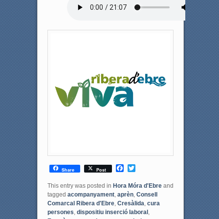
F
T
Share
Post
a
w
c
i
This entry was posted in
Hora Móra d'Ebre
and
e
t
tagged
acompanyament
,
aprèn
,
Consell
b
t
Comarcal Ribera d'Ebre
,
Cresàlida
,
cura
o
e
persones
,
dispositiu inserció laboral
,
o
r