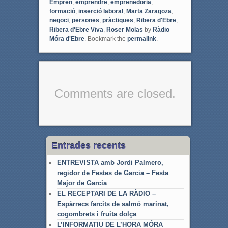
Emprèn
,
emprendre
,
emprenedoria
,
k
formació
,
inserció laboral
,
Marta Zaragoza
,
negoci
,
persones
,
pràctiques
,
Ribera d'Ebre
,
Ribera d'Ebre Viva
,
Roser Molas
by
Ràdio
Móra d'Ebre
. Bookmark the
permalink
.
Comments are closed.
Entrades recents
ENTREVISTA amb Jordi Palmero,
regidor de Festes de Garcia – Festa
Major de Garcia
EL RECEPTARI DE LA RÀDIO –
Espàrrecs farcits de salmó marinat,
cogombrets i fruita dolça
L’INFORMATIU DE L’HORA MÓRA