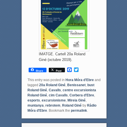
IMATGE. Cartell 20a Roland
Giné (octubre 2019).
F
T
Share
Post
a
w
c
i
This entry was posted in
Hora Móra d'Ebre
and
e
t
tagged
20a Roland Giné
,
Benissanet
,
bust
b
t
Roland Giné
,
Cavalls
,
centre excursionista
o
e
Roland Giné
,
cim Cavalls
,
Corbera d'Ebre
,
o
r
esports
,
excursionisme
,
Mireia Giné
,
k
muntanya
,
rebrotem
,
Roland Giné
by
Ràdio
Móra d'Ebre
. Bookmark the
permalink
.