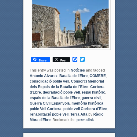
F
T
Share
Post
a
w
c
i
This entry was posted in
Notícies
and tagged
e
t
Antonio Alvarez
,
Batalla de l'Ebre
,
COMEBE
,
b
t
consolidació poble vell
,
Consorci Memorial
o
e
dels Espais de la Batalla de l'Ebre
,
Corbera
o
r
d'Ebre
,
degradació poble vell
,
espai històric
,
k
espais de la Batalla de l'Ebre
,
guerra civil
,
Guerra Civil Espanyola
,
memòria històrica
,
poble Vell Corbera
,
poble vell Corbera d'Ebre
,
rehabilitació poble Vell
,
Terra Alta
by
Ràdio
Móra d'Ebre
. Bookmark the
permalink
.