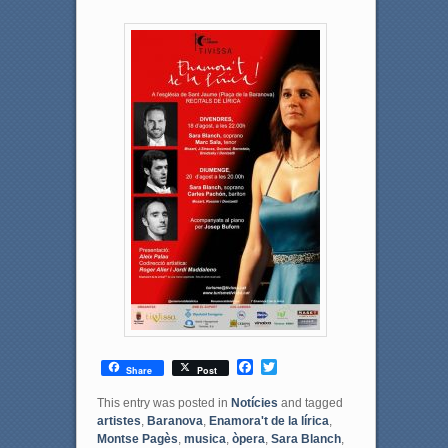
F
T
Share
Post
a
w
c
i
This entry was posted in
Notícies
and tagged
e
t
artistes
,
Baranova
,
Enamora't de la lírica
,
b
t
Montse Pagès
,
musica
,
òpera
,
Sara Blanch
,
o
e