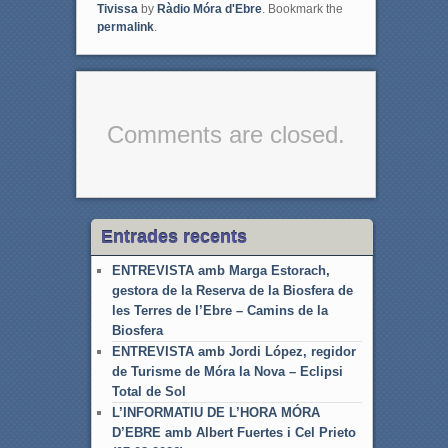
Tivissa
by
Ràdio Móra d'Ebre
. Bookmark the
o
r
permalink
.
k
Comments are closed.
Entrades recents
ENTREVISTA amb Marga Estorach,
gestora de la Reserva de la Biosfera de
les Terres de l’Ebre – Camins de la
Biosfera
ENTREVISTA amb Jordi López, regidor
de Turisme de Móra la Nova – Eclipsi
Total de Sol
L’INFORMATIU DE L’HORA MÓRA
D’EBRE amb Albert Fuertes i Cel Prieto