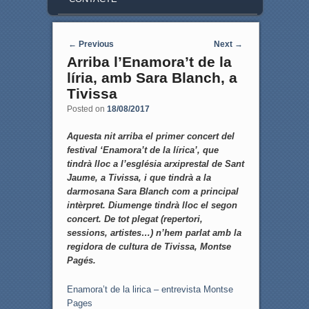
Post navigation
←
Previous
Next
→
Arriba l’Enamora’t de la
líria, amb Sara Blanch, a
Tivissa
Posted on
18/08/2017
Aquesta nit arriba el primer concert del
festival ‘Enamora’t de la lírica’, que
tindrà lloc a l’església arxiprestal de Sant
Jaume, a Tivissa, i que tindrà a la
darmosana Sara Blanch com a principal
intèrpret. Diumenge tindrà lloc el segon
concert. De tot plegat (repertori,
sessions, artistes…) n’hem parlat amb la
regidora de cultura de Tivissa, Montse
Pagés.
Enamora’t de la lirica – entrevista Montse
Pages