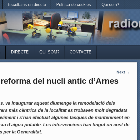
Escolta’ns en directe
Política de cookies
Qui som?
S
DIRECTE
QUI SOM?
CONTACTE
Next
→
reforma del nucli antic d’Arnes
Mas, va inaugurar aquest diumenge la remodelació dels
rrers més cèntrics de la localitat es trobaven molt degradats
paviment i s’han efectuat algunes tasques de manteniment en
xarxa d’aigua potable. Les intervencions han tingut un cost de
 per la Generalitat.