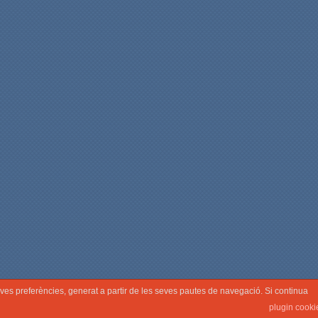
seves preferències, generat a partir de les seves pautes de navegació. Si continua
plugin cooki