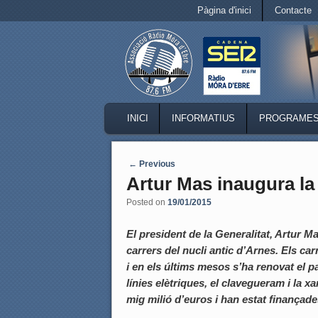
Secondary menu
Pàgina d'inici
Contacte
Skip to primary content
Skip to secondary content
MAIN MENU
INICI
INFORMATIUS
PROGRAME
SKIP TO PRIMARY CONTENT
SKIP TO SECONDARY CONTENT
Post navigation
←
Previous
Artur Mas inaugura la 
Posted on
19/01/2015
El president de la Generalitat, Artur 
carrers del nucli antic d’Arnes. Els ca
i en els últims mesos s’ha renovat el 
línies elètriques, el clavegueram i la 
mig milió d’euros i han estat finançades