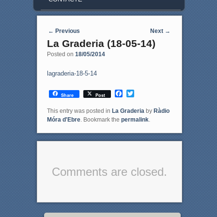
Post navigation
←
Previous
Next
→
La Graderia (18-05-14)
Posted on
18/05/2014
lagraderia-18-5-14
F
T
Share
Post
a
w
c
i
This entry was posted in
La Graderia
by
Ràdio
e
t
Móra d'Ebre
. Bookmark the
permalink
.
b
t
o
e
o
r
k
Comments are closed.