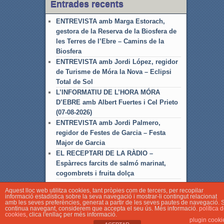
Entrades recents
ENTREVISTA amb Marga Estorach,
gestora de la Reserva de la Biosfera de
les Terres de l’Ebre – Camins de la
Biosfera
ENTREVISTA amb Jordi López, regidor
de Turisme de Móra la Nova – Eclipsi
Total de Sol
L’INFORMATIU DE L’HORA MÓRA
D’EBRE amb Albert Fuertes i Cel Prieto
(07-08-2026)
ENTREVISTA amb Jordi Palmero,
regidor de Festes de Garcia – Festa
Major de Garcia
EL RECEPTARI DE LA RÀDIO –
Espàrrecs farcits de salmó marinat,
cogombrets i fruita dolça
Aquest lloc web utilitza cookies, tant pròpies com de tercers, per recopilar
informació estadística sobre la seva navegació i mostrar-li contingut relacionat
amb les seves preferències, generat a partir de les seves pautes de navegació. S
continua navegant, considerem que accepta el seu ús. Més informació.
política 
cookies
, clica l'enllaç per més informació.
© Associació Local de Ràdio Móra d'Ebre
plugin cooki