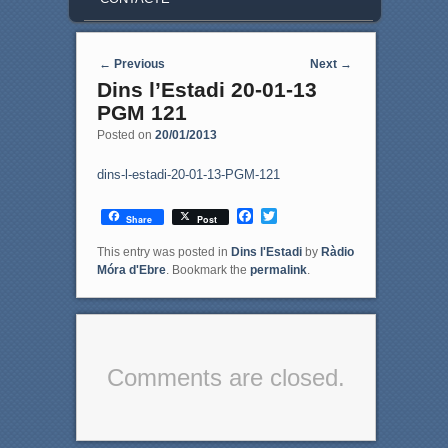
Post navigation
←
Previous
Next
→
Dins l’Estadi 20-01-13
PGM 121
Posted on
20/01/2013
dins-l-estadi-20-01-13-PGM-121
F
T
Share
Post
a
w
c
i
This entry was posted in
Dins l'Estadi
by
Ràdio
e
t
Móra d'Ebre
. Bookmark the
permalink
.
b
t
o
e
o
r
k
Comments are closed.