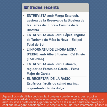
Entrades recents
ENTREVISTA amb Marga Estorach,
gestora de la Reserva de la Biosfera de
les Terres de l’Ebre – Camins de la
Biosfera
ENTREVISTA amb Jordi López, regidor
de Turisme de Móra la Nova – Eclipsi
Total de Sol
L’INFORMATIU DE L’HORA MÓRA
D’EBRE amb Albert Fuertes i Cel Prieto
(07-08-2026)
ENTREVISTA amb Jordi Palmero,
regidor de Festes de Garcia – Festa
Major de Garcia
EL RECEPTARI DE LA RÀDIO –
Espàrrecs farcits de salmó marinat,
cogombrets i fruita dolça
Aquest lloc web utilitza cookies, tant pròpies com de tercers, per recopilar
informació estadística sobre la seva navegació i mostrar-li contingut relacionat
amb les seves preferències, generat a partir de les seves pautes de navegació. S
continua navegant, considerem que accepta el seu ús. Més informació.
política 