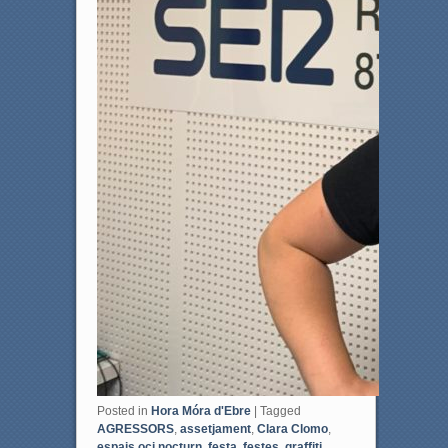
Posted in
Hora Móra d'Ebre
|
Tagged
AGRESSORS
,
assetjament
,
Clara Clomo
,
espais oci nocturn
,
festa
,
festes
,
graffiti
,