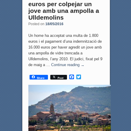
euros per colpejar un
jove amb una ampolla a
Ulldemolins
Posted on
18/05/2016
Un home ha acceptat una multa de 1.800
euros i el pagament d’una indemnització de
16.000 euros per haver agredit un jove amb
una ampolla de vidre trencada a
Ulldemolins, l’any 2010. El judici, fixat pel 9
de maig a …
Continue reading
→
F
T
Share
Post
a
w
c
i
e
t
b
t
o
e
o
r
k