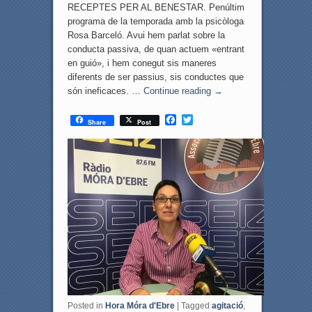
RECEPTES PER AL BENESTAR. Penúltim
programa de la temporada amb la psicòloga
Rosa Barceló. Avui hem parlat sobre la
conducta passiva, de quan actuem «entrant
en guió», i hem conegut sis maneres
diferents de ser passius, sis conductes que
són ineficaces. …
Continue reading
→
F
T
Share
Post
a
w
c
i
e
t
b
t
o
e
o
r
k
Posted in
Hora Móra d'Ebre
|
Tagged
agitació
,