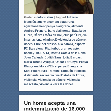
Posted in
Informatius
|
Tagged
Adriana
Monclús
,
agermanament blaugrana
,
agermanament penya blaugrana
,
aliments
,
Andreu Prunera
,
banc d'aliments
,
Batalla de
l'Ebre
,
Càritas Móra d'Ebre
,
club patí Flix
,
dia
internacional eliminació violència de gènere
,
dones
,
Ebre del bressol a la batalla
,
esports
,
FC Barcelona
,
Flix
,
futbol
,
gran recapte
,
hockey
,
HORA 14
,
Institut Català de la Dona
,
Joan Calanda
,
Judith Sans
,
Lídia Bargas
,
Maria Teresa Ayegue
,
Oscar Fortunyo
,
Penya
Blaugrana Móra d'Ebre
,
penya Blaugrana
Sant Petersburg
,
Ramon Franqués
,
recollida
d'aliments
,
recreació final Batalla de l'Ebre
,
violència
,
violència de gènere
,
violència
masclista
,
violència vers les dones
Un home acepta una
indemnització de 16.000