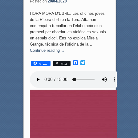
Posted on
20/04/2020
HORA MÓRA D’EBRE. Les oficines joves
de la Ribera d’Ebre i la Terra Alta han
començat a treballar en l’elaboració d’un
protocol per abordar les violències sexuals
en espais d’oci. Ens ho explica Mireia
Grangé, tècnica de l’oficina de la …
Continue reading
→
F
T
Share
Post
a
w
c
i
e
t
b
t
o
e
o
r
k