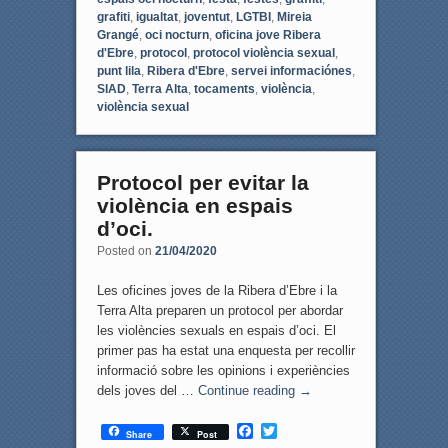
grafiti
,
igualtat
,
joventut
,
LGTBI
,
Mireia
Grangé
,
oci nocturn
,
oficina jove Ribera
d'Ebre
,
protocol
,
protocol violència sexual
,
punt lila
,
Ribera d'Ebre
,
servei informaciónes
,
SIAD
,
Terra Alta
,
tocaments
,
violència
,
violència sexual
Protocol per evitar la
violència en espais
d’oci.
Posted on
21/04/2020
Les oficines joves de la Ribera d’Ebre i la
Terra Alta preparen un protocol per abordar
les violències sexuals en espais d’oci. El
primer pas ha estat una enquesta per recollir
informació sobre les opinions i experiències
dels joves del …
Continue reading
→
F
T
Share
Post
a
w