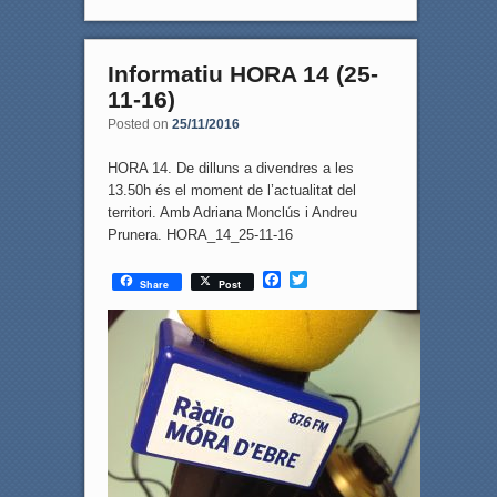
b
t
o
e
o
r
k
Informatiu HORA 14 (25-
11-16)
Posted on
25/11/2016
HORA 14. De dilluns a divendres a les
13.50h és el moment de l’actualitat del
territori. Amb Adriana Monclús i Andreu
Prunera. HORA_14_25-11-16
F
T
Share
Post
a
w
c
i
e
t
b
t
o
e
o
r
k