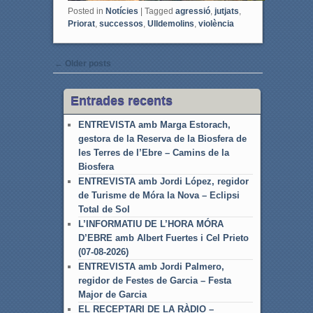
Posted in
Notícies
|
Tagged
agressió
,
jutjats
,
Priorat
,
successos
,
Ulldemolins
,
violència
Post navigation
←
Older posts
Entrades recents
ENTREVISTA amb Marga Estorach,
gestora de la Reserva de la Biosfera de
les Terres de l’Ebre – Camins de la
Biosfera
ENTREVISTA amb Jordi López, regidor
de Turisme de Móra la Nova – Eclipsi
Total de Sol
L’INFORMATIU DE L’HORA MÓRA
D’EBRE amb Albert Fuertes i Cel Prieto
(07-08-2026)
ENTREVISTA amb Jordi Palmero,
regidor de Festes de Garcia – Festa
Major de Garcia
EL RECEPTARI DE LA RÀDIO –