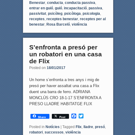
Benestar
,
conducta
,
conducta passiva
,
entrar en guió
,
guió
,
incapacitació
,
passiva
,
passivitat
,
psicòleg
,
psicòloga
,
psicologia
,
receptes
,
receptes benestar
,
receptes per al
benestar
,
Rosa Barceló
,
violència
S’enfronta a presó per
un robatori en una casa
de Flix
Posted on
18/01/2017
Un home s’enfronta a tres anys i mig de
presó per haver assaltat una casa a Flix
duent una barra de ferro. ADRIANA
MONCLÚS CRO 18-1-17 S’ENFRONTA A
PRESO LLADRE HABITATGE FLIX
F
T
Share
Post
a
w
c
i
Posted in
Notícies
|
Tagged
Flix
,
lladre
,
presó
,
e
t
robatori
,
successos
,
violència