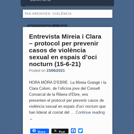
TAG ARCHIVES:
VIOLÈNCIA
Page 1 of 2
1
2
Entrevista Mireia i Clara
– protocol per prevenir
casos de violència
sexual en espais d’oci
nocturn (15-6-21)
Posted on
15/06/2021
HORA MÓRA D’EBRE. La Mireia Grangé i la
Clara Colom, de l’oficina jove del Consell
Comarcal de la Ribera d’Ebre, ens
presenten el protocol per prevenir casos de
violència sexual en espais d’oci nocturn que
han liderat al costat del …
Continue reading
→
F
T
Share
Post