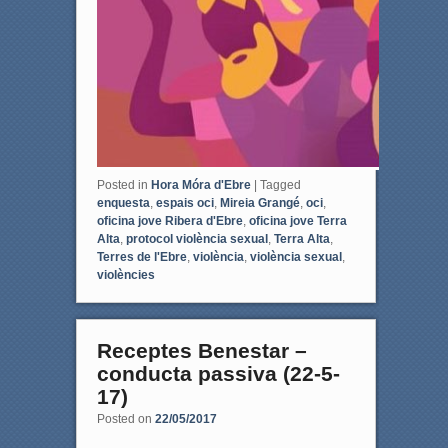
Posted in
Hora Móra d'Ebre
|
Tagged
enquesta
,
espais oci
,
Mireia Grangé
,
oci
,
oficina jove Ribera d'Ebre
,
oficina jove Terra
Alta
,
protocol violència sexual
,
Terra Alta
,
Terres de l'Ebre
,
violència
,
violència sexual
,
violències
Receptes Benestar –
conducta passiva (22-5-
17)
Posted on
22/05/2017