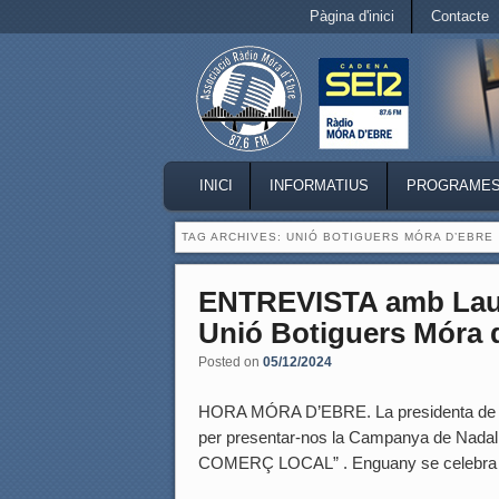
Secondary menu
Pàgina d'inici
Contacte
Skip to primary content
Skip to secondary content
MAIN MENU
INICI
INFORMATIUS
PROGRAME
SKIP TO PRIMARY CONTENT
SKIP TO SECONDARY CONTENT
TAG ARCHIVES:
UNIÓ BOTIGUERS MÓRA D’EBRE
ENTREVISTA amb Laur
Unió Botiguers Móra d
Posted on
05/12/2024
HORA MÓRA D’EBRE. La presidenta de la 
per presentar-nos la Campanya de Nad
COMERÇ LOCAL” . Enguany se celebra