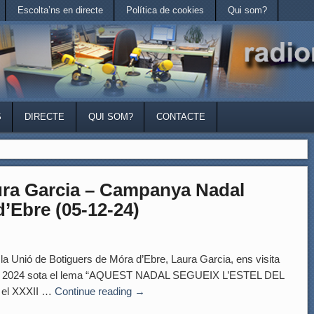
Escolta’ns en directe
Política de cookies
Qui som?
S
DIRECTE
QUI SOM?
CONTACTE
a Garcia – Campanya Nadal
’Ebre (05-12-24)
Unió de Botiguers de Móra d’Ebre, Laura Garcia, ens visita
al 2024 sota el lema “AQUEST NADAL SEGUEIX L’ESTEL DEL
 el XXXII …
Continue reading
→