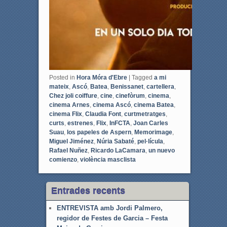
Posted in
Hora Móra d'Ebre
|
Tagged
a mi
mateix
,
Ascó
,
Batea
,
Benissanet
,
cartellera
,
Chez joli coiffure
,
cine
,
cinefòrum
,
cinema
,
cinema Arnes
,
cinema Ascó
,
cinema Batea
,
cinema Flix
,
Claudia Font
,
curtmetratges
,
curts
,
estrenes
,
Flix
,
InFCTA
,
Joan Carles
Suau
,
los papeles de Aspern
,
Memorimage
,
Miguel Jiménez
,
Núria Sabaté
,
pel·lícula
,
Rafael Nuñez
,
Ricardo LaCamara
,
un nuevo
comienzo
,
violència masclista
Entrades recents
ENTREVISTA amb Jordi Palmero,
regidor de Festes de Garcia – Festa