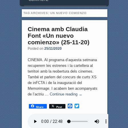
TAG ARCHIVES:
UN NUEVO COMIENZO
Cinema amb Claudia
Font «Un nuevo
comienzo» (25-11-20)
Posted on
25/11/2020
CINEMA. Al programa d’aquesta setmana
recuperem les estrenes i la cartellera al
territori amb la reobertura dels cinemes.
També et parlem del concurs de curts XS
de inFCTA i de la inauguració del
Memorimage. I acabem ben acompanyats
de l’actriu …
Continue reading
→
F
T
Share
Post
a
w
c
i
e
t
b
t