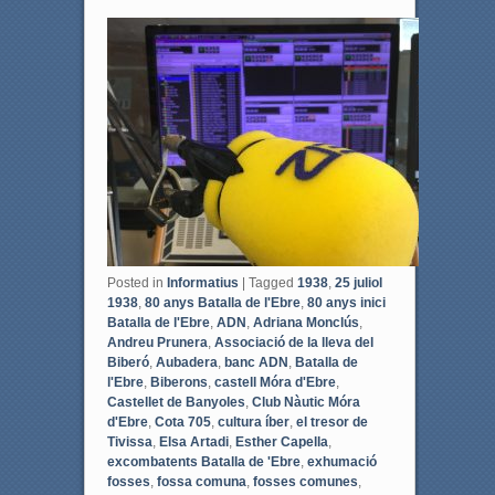
a
w
c
i
e
t
b
t
o
e
o
r
k
Posted in
Informatius
|
Tagged
1938
,
25 juliol
1938
,
80 anys Batalla de l'Ebre
,
80 anys inici
Batalla de l'Ebre
,
ADN
,
Adriana Monclús
,
Andreu Prunera
,
Associació de la lleva del
Biberó
,
Aubadera
,
banc ADN
,
Batalla de
l'Ebre
,
Biberons
,
castell Móra d'Ebre
,
Castellet de Banyoles
,
Club Nàutic Móra
d'Ebre
,
Cota 705
,
cultura íber
,
el tresor de
Tivissa
,
Elsa Artadi
,
Esther Capella
,
excombatents Batalla de 'Ebre
,
exhumació
fosses
,
fossa comuna
,
fosses comunes
,