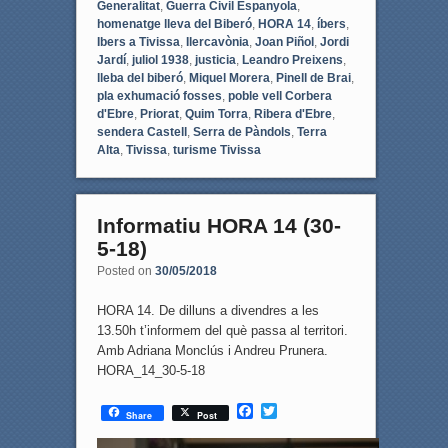
Generalitat
,
Guerra Civil Espanyola
,
homenatge lleva del Biberó
,
HORA 14
,
íbers
,
Ibers a Tivissa
,
Ilercavònia
,
Joan Piñol
,
Jordi
Jardí
,
juliol 1938
,
justicia
,
Leandro Preixens
,
lleba del biberó
,
Miquel Morera
,
Pinell de Brai
,
pla exhumació fosses
,
poble vell Corbera
d'Ebre
,
Priorat
,
Quim Torra
,
Ribera d'Ebre
,
sendera Castell
,
Serra de Pàndols
,
Terra
Alta
,
Tivissa
,
turisme Tivissa
Informatiu HORA 14 (30-
5-18)
Posted on
30/05/2018
HORA 14. De dilluns a divendres a les
13.50h t’informem del què passa al territori.
Amb Adriana Monclús i Andreu Prunera.
HORA_14_30-5-18
F
T
Share
Post
a
w
c
i