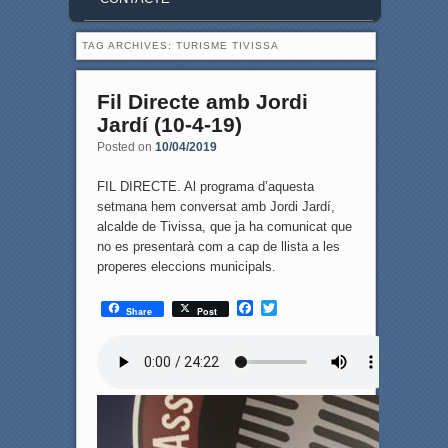
TAG ARCHIVES:
TURISME TIVISSA
Fil Directe amb Jordi
Jardí (10-4-19)
Posted on
10/04/2019
FIL DIRECTE. Al programa d’aquesta
setmana hem conversat amb Jordi Jardí,
alcalde de Tivissa, que ja ha comunicat que
no es presentarà com a cap de llista a les
properes eleccions municipals.
F
T
Share
Post
a
w
c
i
e
t
b
t
o
e
o
r
k