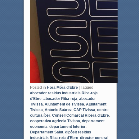
Posted in
Hora Móra d'Ebre
|
Tagged
abocador residus industrials Riba-roja
d'Ebre
,
abocador Riba-roja
,
abocador
Tivissa
,
Ajuntament de Tivissa
,
Ajuntament
Tivissa
,
Antonio Suárez
,
CAP Tivissa
,
centre
cultura íber
,
Consell Comarcal Ribera d'Ebre
,
cooperativa agrícola Tivissa
,
departament
economia
,
departament Interior
,
Departament Salut
,
dipòsit residus
industrials Riba-roja d'Ebre
,
director general