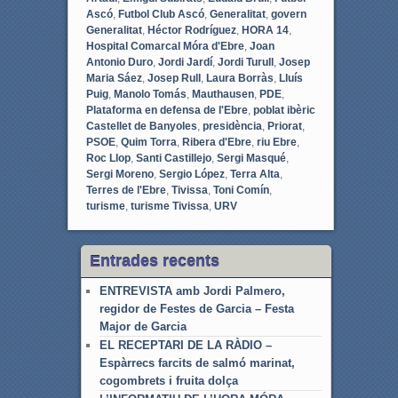
Ascó
,
Futbol Club Ascó
,
Generalitat
,
govern
Generalitat
,
Héctor Rodríguez
,
HORA 14
,
Hospital Comarcal Móra d'Ebre
,
Joan
Antonio Duro
,
Jordi Jardí
,
Jordi Turull
,
Josep
Maria Sáez
,
Josep Rull
,
Laura Borràs
,
Lluís
Puig
,
Manolo Tomás
,
Mauthausen
,
PDE
,
Plataforma en defensa de l'Ebre
,
poblat ibèric
Castellet de Banyoles
,
presidència
,
Priorat
,
PSOE
,
Quim Torra
,
Ribera d'Ebre
,
riu Ebre
,
Roc Llop
,
Santi Castillejo
,
Sergi Masqué
,
Sergi Moreno
,
Sergio López
,
Terra Alta
,
Terres de l'Ebre
,
Tivissa
,
Toni Comín
,
turisme
,
turisme Tivissa
,
URV
Entrades recents
ENTREVISTA amb Jordi Palmero,
regidor de Festes de Garcia – Festa
Major de Garcia
EL RECEPTARI DE LA RÀDIO –
Espàrrecs farcits de salmó marinat,
cogombrets i fruita dolça