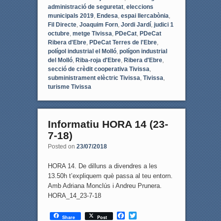
administració de seguretat
,
eleccions
municipals 2019
,
Endesa
,
espai Ilercabònia
,
Fil Directe
,
Joaquim Forn
,
Jordi Jardí
,
judici 1
octubre
,
metge Tivissa
,
PDeCat
,
PDeCat
Ribera d'Ebre
,
PDeCat Terres de l'Ebre
,
polígol industrial el Molló
,
polígon industrial
del Molló
,
Riba-roja d'Ebre
,
Ribera d'Ebre
,
secció de crèdit cooperativa Tivissa
,
subministrament elèctric Tivissa
,
Tivissa
,
turisme Tivissa
Informatiu HORA 14 (23-
7-18)
Posted on
23/07/2018
HORA 14. De dilluns a divendres a les
13.50h t’expliquem què passa al teu entorn.
Amb Adriana Monclús i Andreu Prunera.
HORA_14_23-7-18
F
T
Share
Post