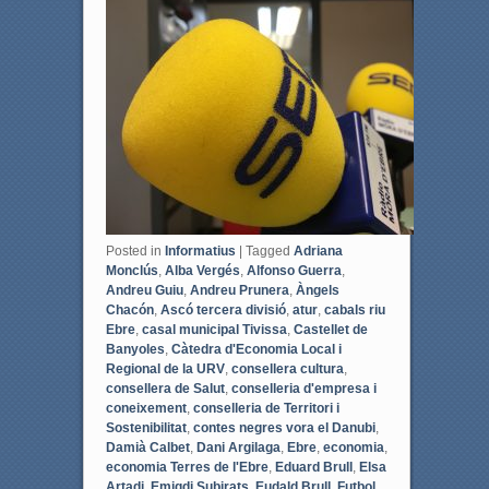
e
t
b
t
o
e
o
r
k
Posted in
Informatius
|
Tagged
Adriana
Monclús
,
Alba Vergés
,
Alfonso Guerra
,
Andreu Guiu
,
Andreu Prunera
,
Àngels
Chacón
,
Ascó tercera divisió
,
atur
,
cabals riu
Ebre
,
casal municipal Tivissa
,
Castellet de
Banyoles
,
Càtedra d'Economia Local i
Regional de la URV
,
consellera cultura
,
consellera de Salut
,
conselleria d'empresa i
coneixement
,
conselleria de Territori i
Sostenibilitat
,
contes negres vora el Danubi
,
Damià Calbet
,
Dani Argilaga
,
Ebre
,
economia
,
economia Terres de l'Ebre
,
Eduard Brull
,
Elsa
Artadi
,
Emigdi Subirats
,
Eudald Brull
,
Futbol