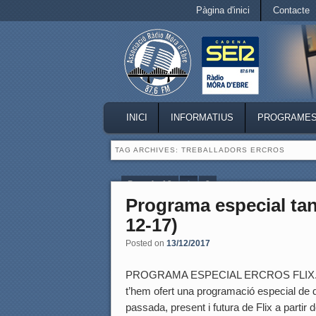
Secondary menu
Pàgina d'inici
Contacte
Skip to primary content
Skip to secondary content
MAIN MENU
INICI
INFORMATIUS
PROGRAME
SKIP TO PRIMARY CONTENT
SKIP TO SECONDARY CONTENT
TAG ARCHIVES:
TREBALLADORS ERCROS
Page 1 of 2
1
2
Programa especial tanc
12-17)
Posted on
13/12/2017
PROGRAMA ESPECIAL ERCROS FLIX. Aqu
t’hem ofert una programació especial de d
passada, present i futura de Flix a partir