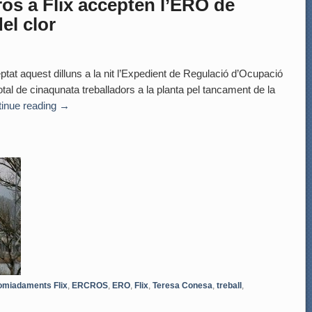
ros a Flix accepten l’ERO de
el clor
ptat aquest dilluns a la nit l’Expedient de Regulació d’Ocupació
al de cinaqunata treballadors a la planta pel tancament de la
inue reading
→
omiadaments Flix
,
ERCROS
,
ERO
,
Flix
,
Teresa Conesa
,
treball
,