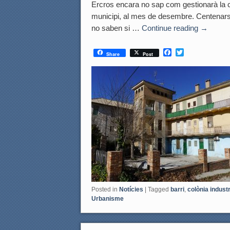
Ercros encara no sap com gestionarà la col
municipi, al mes de desembre. Centenars d
no saben si …
Continue reading
→
F
T
Share
Post
a
w
c
i
e
t
b
t
o
e
o
r
k
Posted in
Notícies
|
Tagged
barri
,
colònia industr
Urbanisme