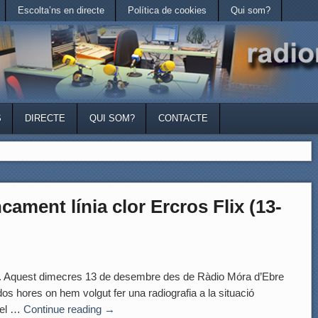
Escolta’ns en directe
Política de cookies
Qui som?
S
DIRECTE
QUI SOM?
CONTACTE
ament línia clor Ercros Flix (13-
est dimecres 13 de desembre des de Ràdio Móra d’Ebre
os hores on hem volgut fer una radiografia a la situació
 del …
Continue reading
→