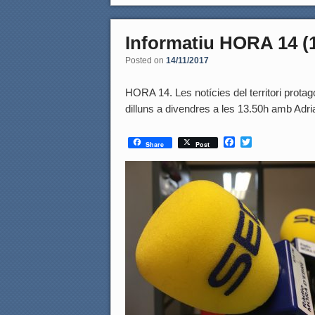
Informatiu HORA 14 (1
Posted on
14/11/2017
HORA 14. Les notícies del territori prota
dilluns a divendres a les 13.50h amb A
F
T
Share
Post
a
w
c
i
e
t
b
t
o
e
o
r
k