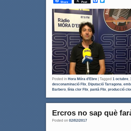
F
T
Share
Post
a
w
c
i
e
t
b
t
o
e
o
r
k
Posted in
Hora Móra d'Ebre
|
Tagged
1 octubre
,
desconaminació Flix
,
Diputació Tarragona
,
emb
Barbero
,
línia clor Flix
,
pantà Flix
,
producció clo
Ercros no sap què farà
Posted on
02/02/2017