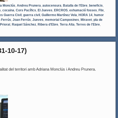
na Monclús
,
Andreu Prunera
,
autocensura
,
Batalla de l'Ebre
,
beneficis
,
s
,
cocaïna
,
Cors Pacífics
,
El Jueves
,
ERCROS
,
exhumació fosses
,
Flix
,
es Guerra Civil
,
guerra civil
,
Guillermo Martínez Vela
,
HORA 14
,
humor
 Ferrús
,
Joan Ferrús
,
Jueves
,
memorial Camposines
,
Miravet
,
pla de
Priorat
,
Raquel Sánchez
,
Ribera d'Ebre
,
Terra Alta
,
Terres de l'Ebre
,
1-10-17)
litat del territori amb Adriana Monclús i Andreu Prunera.