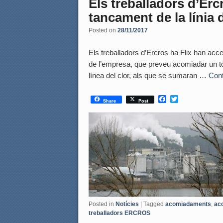
Els treballadors d’Erc
tancament de la línia d
Posted on
28/11/2017
Els treballadors d’Ercros ha Flix han acce
de l’empresa, que preveu acomiadar un tot
línea del clor, als que se sumaran …
Cont
F
T
Share
Post
a
w
c
i
e
t
b
t
o
e
o
r
k
Posted in
Notícies
|
Tagged
acomiadaments
,
ac
treballadors ERCROS