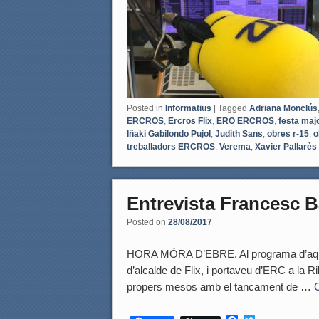
Posted in
Informatius
|
Tagged
Adriana Monclús
ERCROS
,
Ercros Flix
,
ERO ERCROS
,
festa maj
Iñaki Gabilondo Pujol
,
Judith Sans
,
obres r-15
,
o
treballadors ERCROS
,
Verema
,
Xavier Pallarès
Entrevista Francesc B
Posted on
28/08/2017
HORA MÓRA D’EBRE. Al programa d’aques
d’alcalde de Flix, i portaveu d’ERC a la Ri
propers mesos amb el tancament de …