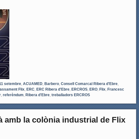
11 setembre
,
ACUAMED
,
Barbero
,
Consell Comarcal Ribera d'Ebre
,
assament Flix
,
ERC
,
ERC Ribera d'Ebre
,
ERCROS
,
ERO
,
Flix
,
Francesc
r
,
referèndum
,
Ribera d'Ebre
,
treballadors ERCROS
 amb la colònia industrial de Flix