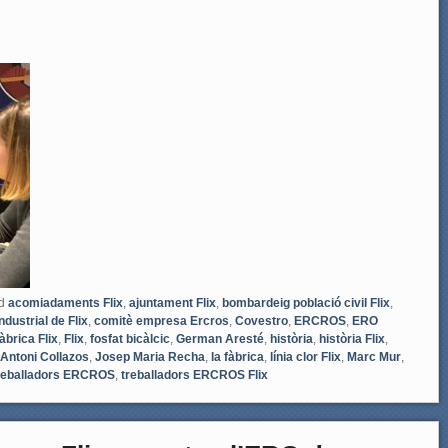
d
acomiadaments Flix
,
ajuntament Flix
,
bombardeig població civil Flix
,
ndustrial de Flix
,
comitè empresa Ercros
,
Covestro
,
ERCROS
,
ERO
fàbrica Flix
,
Flix
,
fosfat bicàlcic
,
German Aresté
,
història
,
història Flix
,
Antoni Collazos
,
Josep Maria Recha
,
la fàbrica
,
línia clor Flix
,
Marc Mur
,
reballadors ERCROS
,
treballadors ERCROS Flix