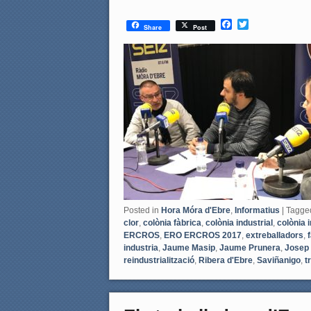
F
T
Share
Post
a
w
c
i
e
t
b
t
o
e
o
r
k
Posted in
Hora Móra d'Ebre
,
Informatius
|
Tagge
clor
,
colònia fàbrica
,
colònia industrial
,
colònia i
ERCROS
,
ERO ERCROS 2017
,
extreballadors
,
industria
,
Jaume Masip
,
Jaume Prunera
,
Josep 
reindustrialització
,
Ribera d'Ebre
,
Saviñanigo
,
t