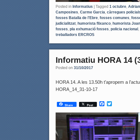
Posted in
Informatius
|
Tagged
1 octubre
,
Adria
Camposines
,
Carme Garcia
,
càrregues policial
fosses Batalla de l'Ebre
,
fosses comunes
,
foss
judicialitzat
,
humorista flixanco
,
humorista Joan
fosses
,
pla exhumació fosses
,
policia nacional
,
treballadors ERCROS
Informatiu HORA 14 (3
Posted on
31/10/2017
HORA 14. A les 13.50h t’apropem a l’actua
HORA_14_31-10-17
F
T
Share
Post
a
w
c
i
e
t
b
t
o
e
o
r
k