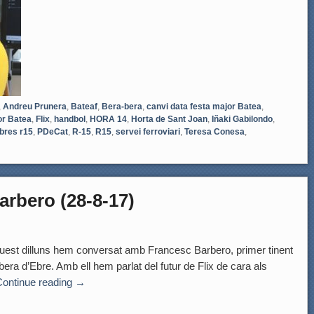
,
Andreu Prunera
,
Bateaf
,
Bera-bera
,
canvi data festa major Batea
,
or Batea
,
Flix
,
handbol
,
HORA 14
,
Horta de Sant Joan
,
Iñaki Gabilondo
,
bres r15
,
PDeCat
,
R-15
,
R15
,
servei ferroviari
,
Teresa Conesa
,
arbero (28-8-17)
t dilluns hem conversat amb Francesc Barbero, primer tinent
bera d’Ebre. Amb ell hem parlat del futur de Flix de cara als
Continue reading
→