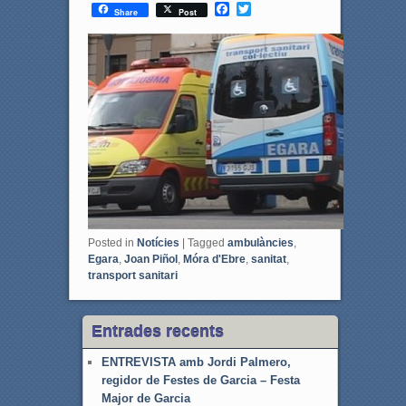
F
T
Share
Post
a
w
c
i
e
t
b
t
o
e
o
r
k
Posted in
Notícies
|
Tagged
ambulàncies
,
Egara
,
Joan Piñol
,
Móra d'Ebre
,
sanitat
,
transport sanitari
Entrades recents
ENTREVISTA amb Jordi Palmero,
regidor de Festes de Garcia – Festa
Major de Garcia