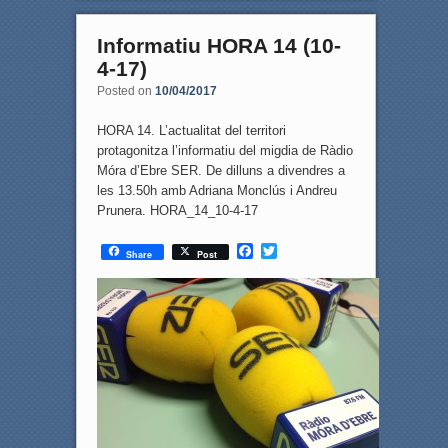
Informatiu HORA 14 (10-
4-17)
Posted on
10/04/2017
HORA 14. L’actualitat del territori
protagonitza l’informatiu del migdia de Ràdio
Móra d’Ebre SER. De dilluns a divendres a
les 13.50h amb Adriana Monclús i Andreu
Prunera. HORA_14_10-4-17
F
T
Share
Post
a
w
c
i
e
t
b
t
o
e
o
r
k