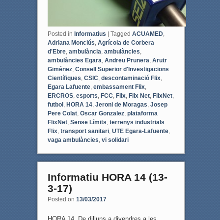
Posted in
Informatius
|
Tagged
ACUAMED
,
Adriana Monclús
,
Agrícola de Corbera
d'Ebre
,
ambulància
,
ambulàncies
,
ambulàncies Egara
,
Andreu Prunera
,
Arutr
Giménez
,
Consell Superior d'Investigacions
Científiques
,
CSIC
,
descontaminació Flix
,
Egara Lafuente
,
embassament Flix
,
ERCROS
,
esports
,
FCC
,
Flix
,
Flix Net
,
FlixNet
,
futbol
,
HORA 14
,
Jeroni de Moragas
,
Josep
Pere Colat
,
Oscar Gonzalez
,
plataforma
FlixNet
,
Sense Límits
,
terrenys industrials
Flix
,
transport sanitari
,
UTE Egara-Lafuente
,
vaga ambulàncies
,
vi solidari
Informatiu HORA 14 (13-
3-17)
Posted on
13/03/2017
HORA 14. De dilluns a divendres a les