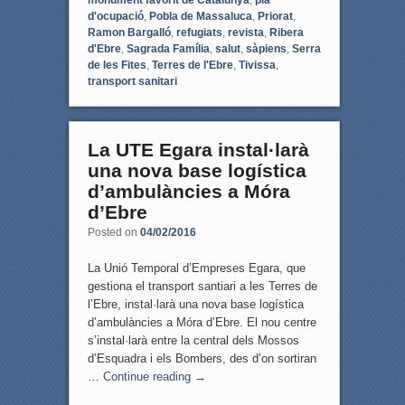
monument favorit de Catalunya
,
pla
d'ocupació
,
Pobla de Massaluca
,
Priorat
,
Ramon Bargalló
,
refugiats
,
revista
,
Ribera
d'Ebre
,
Sagrada Família
,
salut
,
sàpiens
,
Serra
de les Fites
,
Terres de l'Ebre
,
Tivissa
,
transport sanitari
La UTE Egara instal·larà
una nova base logística
d’ambulàncies a Móra
d’Ebre
Posted on
04/02/2016
La Unió Temporal d’Empreses Egara, que
gestiona el transport santiari a les Terres de
l’Ebre, instal·larà una nova base logística
d’ambulàncies a Móra d’Ebre. El nou centre
s’instal·larà entre la central dels Mossos
d’Esquadra i els Bombers, des d’on sortiran
…
Continue reading
→