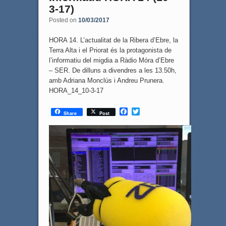
3-17)
Posted on
10/03/2017
HORA 14. L’actualitat de la Ribera d’Ebre, la
Terra Alta i el Priorat és la protagonista de
l’informatiu del migdia a Ràdio Móra d’Ebre
– SER. De dilluns a divendres a les 13.50h,
amb Adriana Monclús i Andreu Prunera.
HORA_14_10-3-17
F
T
Share
Post
a
w
c
i
e
t
b
t
o
e
o
r
k