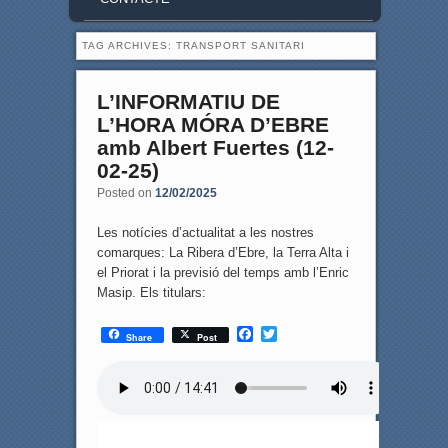
TAG ARCHIVES:
TRANSPORT SANITARI
L’INFORMATIU DE
L’HORA MÓRA D’EBRE
amb Albert Fuertes (12-
02-25)
Posted on
12/02/2025
Les notícies d’actualitat a les nostres
comarques: La Ribera d’Ebre, la Terra Alta i
el Priorat i la previsió del temps amb l’Enric
Masip. Els titulars:
F
T
Share
Post
a
w
c
i
e
t
b
t
o
e
o
r
k