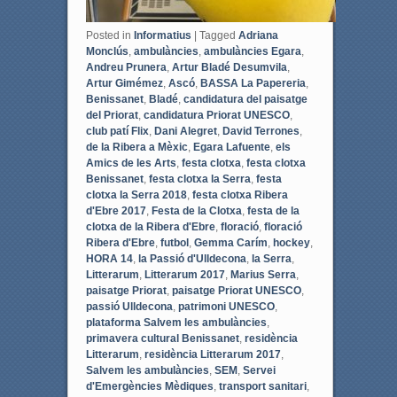
Posted in
Informatius
|
Tagged
Adriana
Monclús
,
ambulàncies
,
ambulàncies Egara
,
Andreu Prunera
,
Artur Bladé Desumvila
,
Artur Gimémez
,
Ascó
,
BASSA La Papereria
,
Benissanet
,
Bladé
,
candidatura del paisatge
del Priorat
,
candidatura Priorat UNESCO
,
club patí Flix
,
Dani Alegret
,
David Terrones
,
de la Ribera a Mèxic
,
Egara Lafuente
,
els
Amics de les Arts
,
festa clotxa
,
festa clotxa
Benissanet
,
festa clotxa la Serra
,
festa
clotxa la Serra 2018
,
festa clotxa Ribera
d'Ebre 2017
,
Festa de la Clotxa
,
festa de la
clotxa de la Ribera d'Ebre
,
floració
,
floració
Ribera d'Ebre
,
futbol
,
Gemma Carím
,
hockey
,
HORA 14
,
la Passió d'Ulldecona
,
la Serra
,
Litterarum
,
Litterarum 2017
,
Marius Serra
,
paisatge Priorat
,
paisatge Priorat UNESCO
,
passió Ulldecona
,
patrimoni UNESCO
,
plataforma Salvem les ambulàncies
,
primavera cultural Benissanet
,
residència
Litterarum
,
residència Litterarum 2017
,
Salvem les ambulàncies
,
SEM
,
Servei
d'Emergències Mèdiques
,
transport sanitari
,