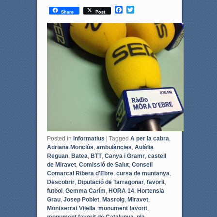
F
T
Share
Post
a
w
c
i
e
t
b
t
o
e
o
r
k
Posted in
Informatius
|
Tagged
A per la cabra
,
Adriana Monclús
,
ambulàncies
,
Aulàlia
Reguan
,
Batea
,
BTT
,
Canya i Gramr
,
castell
de Miravet
,
Comissió de Salut
,
Consell
Comarcal Ribera d'Ebre
,
cursa de muntanya
,
Descobrir
,
Diputació de Tarragonar
,
favorit
,
futbol
,
Gemma Carím
,
HORA 14
,
Hortensia
Grau
,
Josep Poblet
,
Masroig
,
Miravet
,
Montserrat Vilella
,
monument favorit
,