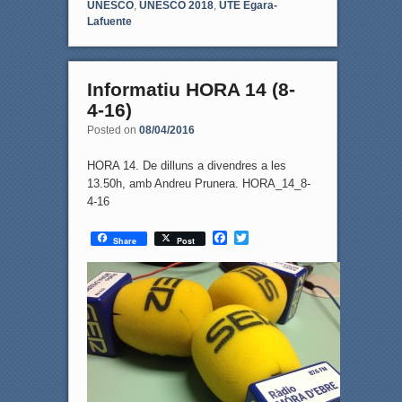
UNESCO
,
UNESCO 2018
,
UTE Egara-
Lafuente
Informatiu HORA 14 (8-
4-16)
Posted on
08/04/2016
HORA 14. De dilluns a divendres a les
13.50h, amb Andreu Prunera. HORA_14_8-
4-16
F
T
Share
Post
a
w
c
i
e
t
b
t
o
e
o
r
k