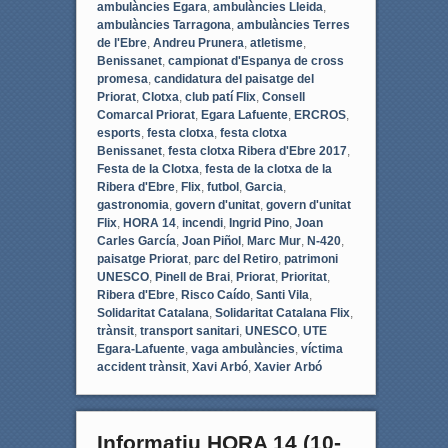
ambulàncies Egara
,
ambulàncies Lleida
,
ambulàncies Tarragona
,
ambulàncies Terres
de l'Ebre
,
Andreu Prunera
,
atletisme
,
Benissanet
,
campionat d'Espanya de cross
promesa
,
candidatura del paisatge del
Priorat
,
Clotxa
,
club patí Flix
,
Consell
Comarcal Priorat
,
Egara Lafuente
,
ERCROS
,
esports
,
festa clotxa
,
festa clotxa
Benissanet
,
festa clotxa Ribera d'Ebre 2017
,
Festa de la Clotxa
,
festa de la clotxa de la
Ribera d'Ebre
,
Flix
,
futbol
,
Garcia
,
gastronomia
,
govern d'unitat
,
govern d'unitat
Flix
,
HORA 14
,
incendi
,
Ingrid Pino
,
Joan
Carles García
,
Joan Piñol
,
Marc Mur
,
N-420
,
paisatge Priorat
,
parc del Retiro
,
patrimoni
UNESCO
,
Pinell de Brai
,
Priorat
,
Prioritat
,
Ribera d'Ebre
,
Risco Caído
,
Santi Vila
,
Solidaritat Catalana
,
Solidaritat Catalana Flix
,
trànsit
,
transport sanitari
,
UNESCO
,
UTE
Egara-Lafuente
,
vaga ambulàncies
,
víctima
accident trànsit
,
Xavi Arbó
,
Xavier Arbó
Informatiu HORA 14 (10-