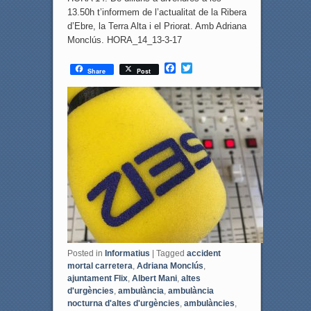
13.50h t’informem de l’actualitat de la Ribera
d’Ebre, la Terra Alta i el Priorat. Amb Adriana
Monclús. HORA_14_13-3-17
F
T
Share
Post
a
w
c
i
e
t
b
t
o
e
o
r
k
Posted in
Informatius
|
Tagged
accident
mortal carretera
,
Adriana Monclús
,
ajuntament Flix
,
Albert Mani
,
altes
d'urgències
,
ambulància
,
ambulància
nocturna d'altes d'urgències
,
ambulàncies
,