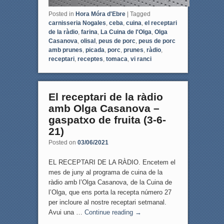
Posted in
Hora Móra d'Ebre
|
Tagged
carnisseria Nogales
,
ceba
,
cuina
,
el receptari
de la ràdio
,
farina
,
La Cuina de l'Olga
,
Olga
Casanova
,
olisal
,
peus de porc
,
peus de porc
amb prunes
,
picada
,
porc
,
prunes
,
ràdio
,
receptari
,
receptes
,
tomaca
,
vi ranci
El receptari de la ràdio
amb Olga Casanova –
gaspatxo de fruita (3-6-
21)
Posted on
03/06/2021
EL RECEPTARI DE LA RÀDIO. Encetem el
mes de juny al programa de cuina de la
ràdio amb l’Olga Casanova, de la Cuina de
l’Olga, que ens porta la recepta número 27
per incloure al nostre receptari setmanal.
Avui una …
Continue reading
→