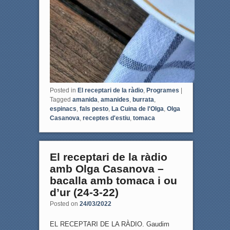
Posted in
El receptari de la ràdio
,
Programes
|
Tagged
amanida
,
amanides
,
burrata
,
espinacs
,
fals pesto
,
La Cuina de l'Olga
,
Olga
Casanova
,
receptes d'estiu
,
tomaca
El receptari de la ràdio
amb Olga Casanova –
bacalla amb tomaca i ou
d’ur (24-3-22)
Posted on
24/03/2022
EL RECEPTARI DE LA RÀDIO. Gaudim