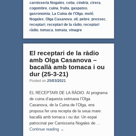
carnisseria Nogales
,
ceba
,
cindria
,
cirera
,
cogombre
,
cuina
,
fruita
,
gaspatxo
,
gasronomia
,
La Cuina de l'Olga
,
meló
,
Nogales
,
Olga Casanova
,
oli
,
pebre
,
pressec
,
receptari
,
receptari de la ràdio
,
receptari
ràdio
,
tomaca
,
tomata
,
vinagre
El receptari de la ràdio
amb Olga Casanova –
bacallà amb tomaca i ou
dur (25-3-21)
Posted on
25/03/2021
EL RECEPTARI DE LA RÀDIO. Al programa
de cuina d’aquesta setmana l’Olga
Casanova, de la Cuina de l’Olga, ens
proposa fer una recepta de la seua mare:
bacallà amb tomaca i ou dur. Un espai
patrocinat per Carnisseria Nogales de …
Continue reading
→