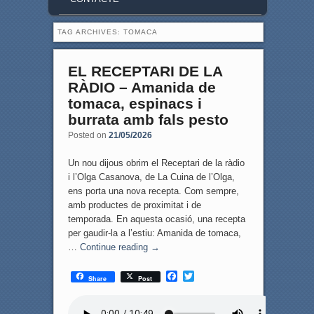
TAG ARCHIVES:
TOMACA
EL RECEPTARI DE LA
RÀDIO – Amanida de
tomaca, espinacs i
burrata amb fals pesto
Posted on
21/05/2026
Un nou dijous obrim el Receptari de la ràdio
i l’Olga Casanova, de La Cuina de l’Olga,
ens porta una nova recepta. Com sempre,
amb productes de proximitat i de
temporada. En aquesta ocasió, una recepta
per gaudir-la a l’estiu: Amanida de tomaca,
…
Continue reading
→
F
T
Share
Post
a
w
c
i
e
t