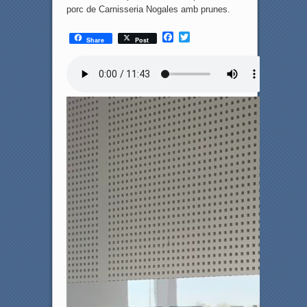
porc de Carnisseria Nogales amb prunes.
F
T
Share
Post
a
w
c
i
e
t
b
t
o
e
o
r
k