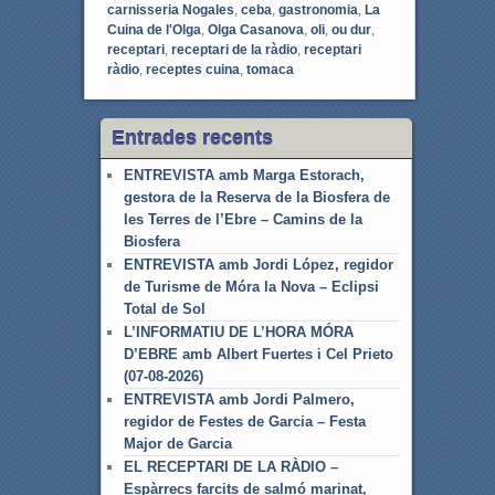
carnisseria Nogales
,
ceba
,
gastronomia
,
La
Cuina de l'Olga
,
Olga Casanova
,
oli
,
ou dur
,
receptari
,
receptari de la ràdio
,
receptari
ràdio
,
receptes cuina
,
tomaca
Entrades recents
ENTREVISTA amb Marga Estorach,
gestora de la Reserva de la Biosfera de
les Terres de l’Ebre – Camins de la
Biosfera
ENTREVISTA amb Jordi López, regidor
de Turisme de Móra la Nova – Eclipsi
Total de Sol
L’INFORMATIU DE L’HORA MÓRA
D’EBRE amb Albert Fuertes i Cel Prieto
(07-08-2026)
ENTREVISTA amb Jordi Palmero,
regidor de Festes de Garcia – Festa
Major de Garcia
EL RECEPTARI DE LA RÀDIO –
Espàrrecs farcits de salmó marinat,