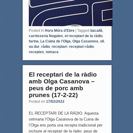
Posted in
Hora Móra d'Ebre
|
Tagged
bacallà
,
carnisseria Nogales
,
el receptari de la ràdio
,
farina
,
La Cuina de l'Olga
,
Olga Casanova
,
oli
,
ou dur
,
ràdio
,
receptari
,
receptari ràdio
,
receptes
,
tomaca
El receptari de la ràdio
amb Olga Casanova –
peus de porc amb
prunes (17-2-22)
Posted on
17/02/2022
EL RECEPTARI DE LA RÀDIO. Aquesta
setmana l’Olga Casanova de la Cuina de
l’Olga ens porta una recepta tradicional per
incloure al receptari de la ràdio: peus de