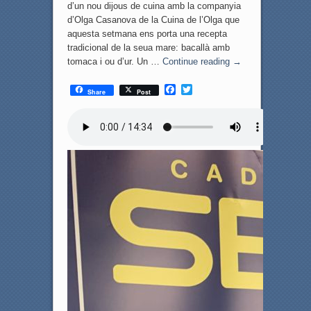
d’un nou dijous de cuina amb la companyia
d’Olga Casanova de la Cuina de l’Olga que
aquesta setmana ens porta una recepta
tradicional de la seua mare: bacallà amb
tomaca i ou d’ur. Un …
Continue reading
→
F
T
Share
Post
a
w
c
i
e
t
b
t
o
e
o
r
k