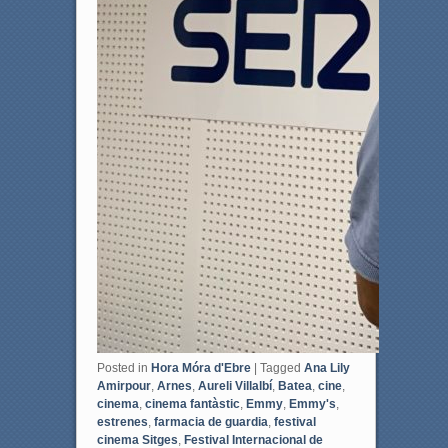
Posted in
Hora Móra d'Ebre
|
Tagged
Ana Lily
Amirpour
,
Arnes
,
Aureli Villalbí
,
Batea
,
cine
,
cinema
,
cinema fantàstic
,
Emmy
,
Emmy's
,
estrenes
,
farmacia de guardia
,
festival
cinema Sitges
,
Festival Internacional de