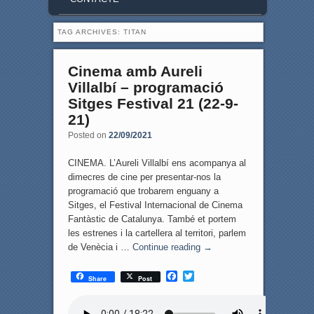
TAG ARCHIVES:
TITAN
Cinema amb Aureli
Villalbí – programació
Sitges Festival 21 (22-9-
21)
Posted on
22/09/2021
CINEMA. L’Aureli Villalbí ens acompanya al
dimecres de cine per presentar-nos la
programació que trobarem enguany a
Sitges, el Festival Internacional de Cinema
Fantàstic de Catalunya. També et portem
les estrenes i la cartellera al territori, parlem
de Venècia i …
Continue reading
→
F
T
Share
Post
a
w
c
i
e
t