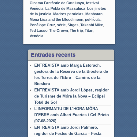
Cinema Fantàstic de Catalunya
,
festival
Venècia
,
La Pobla de Massaluca
,
Los jinetes
de la justícia
,
Madres paralelas
,
Manhatan
,
Mona Lisa and the bllood moon
,
pel·lícula
,
Penélope Cruz
,
sèrie
,
Sitges
,
Takashi Mike
,
Ted Lasso
,
The Crown
,
The trip
,
Titan
,
Venècia
Entrades recents
ENTREVISTA amb Marga Estorach,
gestora de la Reserva de la Biosfera de
les Terres de l’Ebre – Camins de la
Biosfera
ENTREVISTA amb Jordi López, regidor
de Turisme de Móra la Nova – Eclipsi
Total de Sol
L’INFORMATIU DE L’HORA MÓRA
D’EBRE amb Albert Fuertes i Cel Prieto
(07-08-2026)
ENTREVISTA amb Jordi Palmero,
regidor de Festes de Garcia – Festa