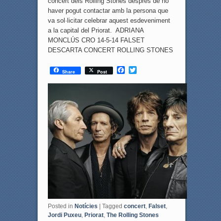
concert dels Rolling Stones després de no
haver pogut contactar amb la persona que
va sol·licitar celebrar aquest esdeveniment
a la capital del Priorat. ADRIANA
MONCLÚS CRO 14-5-14 FALSET
DESCARTA CONCERT ROLLING STONES
F
T
Share
Post
a
w
c
i
e
t
b
t
o
e
o
r
k
Posted in
Notícies
|
Tagged
concert
,
Falset
,
Jordi Puxeu
,
Priorat
,
The Rolling Stones