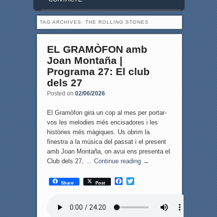
TAG ARCHIVES:
THE ROLLING STONES
EL GRAMÒFON amb
Joan Montaña |
Programa 27: El club
dels 27
Posted on
02/06/2026
El Gramòfon gira un cop al mes per portar-
vos les melodies més encisadores i les
històries més màgiques. Us obrim la
finestra a la música del passat i el present
amb Joan Montaña, on avui ens presenta el
Club dels 27, …
Continue reading
→
F
T
Share
Post
a
w
c
i
e
t
b
t