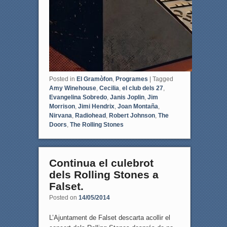
Posted in
El Gramòfon
,
Programes
|
Tagged
Amy Winehouse
,
Cecilia
,
el club dels 27
,
Evangelina Sobredo
,
Janis Joplin
,
Jim
Morrison
,
Jimi Hendrix
,
Joan Montaña
,
Nirvana
,
Radiohead
,
Robert Johnson
,
The
Doors
,
The Rolling Stones
Continua el culebrot
dels Rolling Stones a
Falset.
Posted on
14/05/2014
L’Ajuntament de Falset descarta acollir el