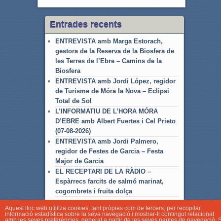
Entrades recents
ENTREVISTA amb Marga Estorach,
gestora de la Reserva de la Biosfera de
les Terres de l’Ebre – Camins de la
Biosfera
ENTREVISTA amb Jordi López, regidor
de Turisme de Móra la Nova – Eclipsi
Total de Sol
L’INFORMATIU DE L’HORA MÓRA
D’EBRE amb Albert Fuertes i Cel Prieto
(07-08-2026)
ENTREVISTA amb Jordi Palmero,
regidor de Festes de Garcia – Festa
Major de Garcia
EL RECEPTARI DE LA RÀDIO –
Espàrrecs farcits de salmó marinat,
cogombrets i fruita dolça
Aquest lloc web utilitza cookies, tant pròpies com de tercers, per recopilar
informació estadística sobre la seva navegació i mostrar-li contingut relacionat
amb les seves preferències, generat a partir de les seves pautes de navegació. S