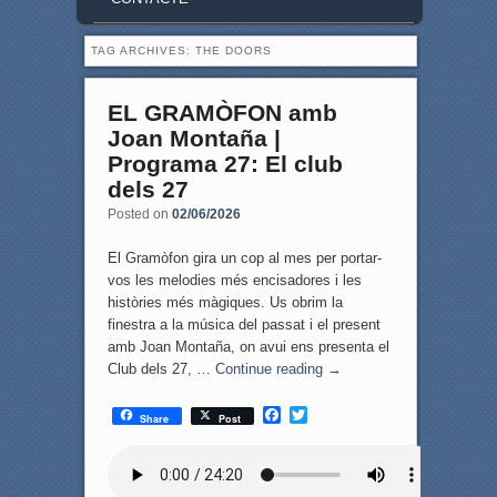
TAG ARCHIVES:
THE DOORS
EL GRAMÒFON amb
Joan Montaña |
Programa 27: El club
dels 27
Posted on
02/06/2026
El Gramòfon gira un cop al mes per portar-
vos les melodies més encisadores i les
històries més màgiques. Us obrim la
finestra a la música del passat i el present
amb Joan Montaña, on avui ens presenta el
Club dels 27, …
Continue reading
→
F
T
Share
Post
a
w
c
i
e
t
b
t