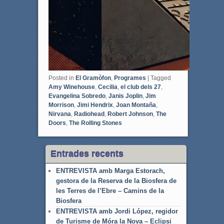
Posted in
El Gramòfon
,
Programes
|
Tagged
Amy Winehouse
,
Cecilia
,
el club dels 27
,
Evangelina Sobredo
,
Janis Joplin
,
Jim
Morrison
,
Jimi Hendrix
,
Joan Montaña
,
Nirvana
,
Radiohead
,
Robert Johnson
,
The
Doors
,
The Rolling Stones
Entrades recents
ENTREVISTA amb Marga Estorach,
gestora de la Reserva de la Biosfera de
les Terres de l’Ebre – Camins de la
Biosfera
ENTREVISTA amb Jordi López, regidor
de Turisme de Móra la Nova – Eclipsi