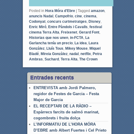
Posted in
Hora Móra d'Ebre
|
Tagged
amazon
,
anuncis Nadal
,
Campofrio
,
cine
,
cinema
,
Codonyat
,
concurs curtmetratges
,
Disney
,
Enric Miró
,
Entre Pàndols i Cavalls
,
festival
cinema Terra Alta
,
Freixenet
,
Gerard Font
,
Historias que nos unen
,
in-FCTA
,
La
Garlancha tenía un precio
,
La idea
,
Laura
Gonzàlez
,
Lluís Tous
,
Mikey Mouse
,
Miquel
Bladé
,
Mireia Gonzàlez
,
nadal
,
netflix
,
Petra
Ambras
,
Suchard
,
Terra Alta
,
The Crown
Entrades recents
ENTREVISTA amb Jordi Palmero,
regidor de Festes de Garcia – Festa
Major de Garcia
EL RECEPTARI DE LA RÀDIO –
Espàrrecs farcits de salmó marinat,
cogombrets i fruita dolça
L’INFORMATIU DE L’HORA MÓRA
D’EBRE amb Albert Fuertes i Cel Prieto