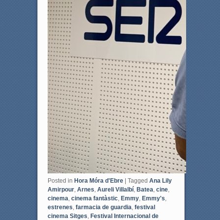
Posted in
Hora Móra d'Ebre
|
Tagged
Ana Lily
Amirpour
,
Arnes
,
Aureli Villalbí
,
Batea
,
cine
,
cinema
,
cinema fantàstic
,
Emmy
,
Emmy's
,
estrenes
,
farmacia de guardia
,
festival
cinema Sitges
,
Festival Internacional de