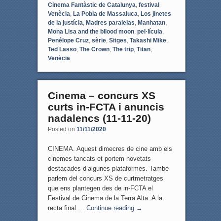
Cinema Fantàstic de Catalunya
,
festival
Venècia
,
La Pobla de Massaluca
,
Los jinetes
de la justícia
,
Madres paralelas
,
Manhatan
,
Mona Lisa and the bllood moon
,
pel·lícula
,
Penélope Cruz
,
sèrie
,
Sitges
,
Takashi Mike
,
Ted Lasso
,
The Crown
,
The trip
,
Titan
,
Venècia
Cinema – concurs XS
curts in-FCTA i anuncis
nadalencs (11-11-20)
Posted on
11/11/2020
CINEMA. Aquest dimecres de cine amb els
cinemes tancats et portem novetats
destacades d’algunes plataformes. També
parlem del concurs XS de curtmetratges
que ens plantegen des de in-FCTA el
Festival de Cinema de la Terra Alta. A la
recta final …
Continue reading
→