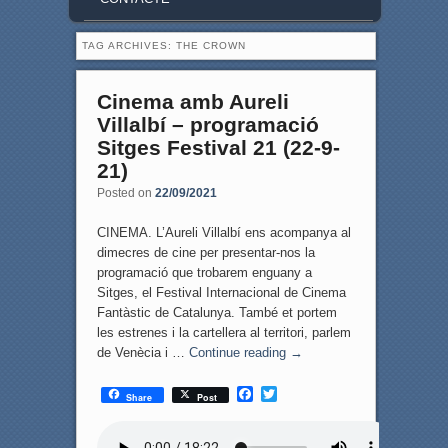
TAG ARCHIVES:
THE CROWN
Cinema amb Aureli
Villalbí – programació
Sitges Festival 21 (22-9-
21)
Posted on
22/09/2021
CINEMA. L’Aureli Villalbí ens acompanya al
dimecres de cine per presentar-nos la
programació que trobarem enguany a
Sitges, el Festival Internacional de Cinema
Fantàstic de Catalunya. També et portem
les estrenes i la cartellera al territori, parlem
de Venècia i …
Continue reading
→
F
T
Share
Post
a
w
c
i
e
t