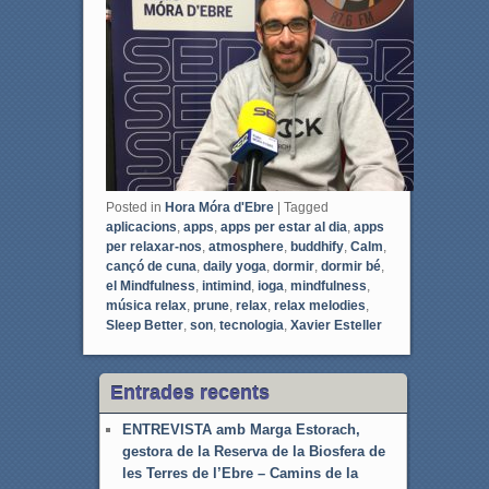
o
e
o
r
k
Posted in
Hora Móra d'Ebre
|
Tagged
aplicacions
,
apps
,
apps per estar al dia
,
apps
per relaxar-nos
,
atmosphere
,
buddhify
,
Calm
,
cançó de cuna
,
daily yoga
,
dormir
,
dormir bé
,
el Mindfulness
,
intimind
,
ioga
,
mindfulness
,
música relax
,
prune
,
relax
,
relax melodies
,
Sleep Better
,
son
,
tecnologia
,
Xavier Esteller
Entrades recents
ENTREVISTA amb Marga Estorach,
gestora de la Reserva de la Biosfera de
les Terres de l’Ebre – Camins de la