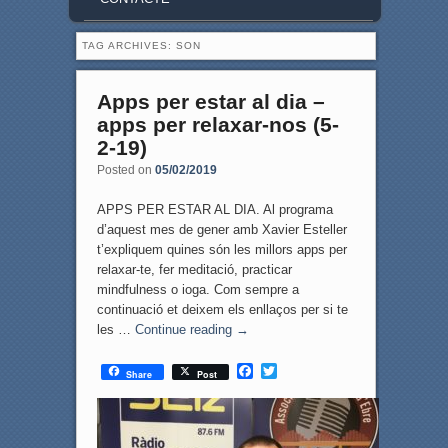
TAG ARCHIVES:
SON
Apps per estar al dia –
apps per relaxar-nos (5-
2-19)
Posted on
05/02/2019
APPS PER ESTAR AL DIA. Al programa
d’aquest mes de gener amb Xavier Esteller
t’expliquem quines són les millors apps per
relaxar-te, fer meditació, practicar
mindfulness o ioga. Com sempre a
continuació et deixem els enllaços per si te
les …
Continue reading
→
F
T
Share
Post
a
w
c
i
e
t
b
t