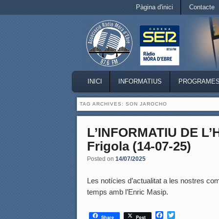
Secondary menu
Pàgina d'inici
Contacte
Skip to primary content
Skip to secondary content
MAIN MENU
INICI
INFORMATIUS
PROGRAME
SKIP TO PRIMARY CONTENT
SKIP TO SECONDARY CONTENT
TAG ARCHIVES:
SON JAROCHO
L’INFORMATIU DE L
Frigola (14-07-25)
Posted on
14/07/2025
Les notícies d’actualitat a les nostres coma
temps amb l’Enric Masip.
F
T
Share
Post