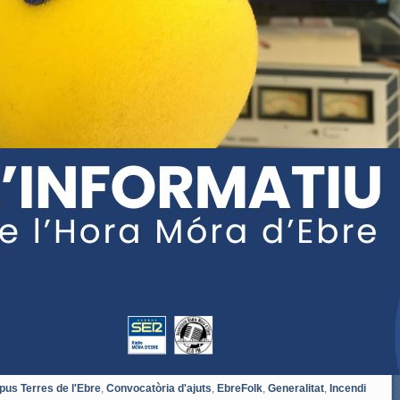
us Terres de l'Ebre
,
Convocatòria d'ajuts
,
EbreFolk
,
Generalitat
,
Incendi