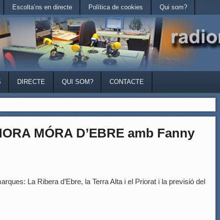
Escolta’ns en directe
Política de cookies
Qui som?
S
DIRECTE
QUI SOM?
CONTACTE
’HORA MÓRA D’EBRE amb Fanny
rques: La Ribera d’Ebre, la Terra Alta i el Priorat i la previsió del