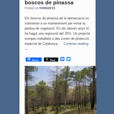
boscos de pinassa
Posted on
03/06/2015
Els boscos de pinassa de la demarcació es
sotmetran a un manteniment per evitar la
pèrdua de vegetació. En els darrers anys hi
ha hagut una regressió del 25%. Un projecte
europeu treballarà a deu zones de protecció
especial de Catalunya, …
Continue reading
→
F
T
Share
Post
a
w
c
i
e
t
b
t
o
e
o
r
k