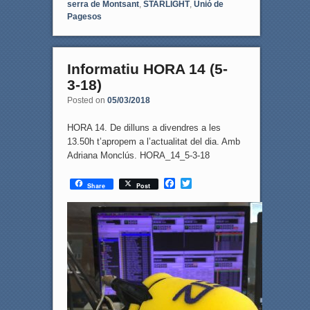
serra de Montsant
,
STARLIGHT
,
Unió de
Pagesos
Informatiu HORA 14 (5-
3-18)
Posted on
05/03/2018
HORA 14. De dilluns a divendres a les
13.50h t’apropem a l’actualitat del dia. Amb
Adriana Monclús. HORA_14_5-3-18
F
T
Share
Post
a
w
c
i
e
t
b
t
o
e
o
r
k