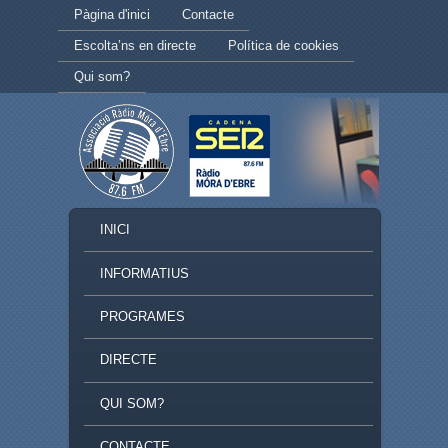
Secondary menu
Skip to primary content
Skip to secondary content
Pàgina d'inici
Contacte
Escolta’ns en directe
Política de cookies
Qui som?
MAIN MENU
INICI
SKIP TO PRIMARY CONTENT
SKIP TO SECONDARY CONTENT
INFORMATIUS
PROGRAMES
DIRECTE
QUI SOM?
CONTACTE