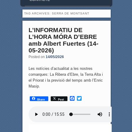
TAG ARCHIVES:
SERRA DE MONTSANT
L’INFORMATIU DE
L’HORA MÓRA D’EBRE
amb Albert Fuertes (14-
05-2026)
Posted on
14/05/2026
Les notícies d’actualitat a les nostres
comarques: La Ribera d’Ebre, la Terra Alta i
el Priorat i la previsió del temps amb l’Enric
Masip.
F
T
Share
Post
a
w
c
i
e
t
b
t
o
e
o
r
k