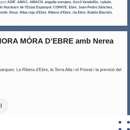
gged
ADIF
,
AMAC
,
AMACN
,
anguila europea
,
Ascó Vandellòs
,
cabals
,
s Nuclears de l'Estat Espanyol
,
COPATE
,
Ebre
,
Juan Pedro Sánchez
,
renfe
,
Reus
,
Riba-roja d'Ebre
,
Ribera d'Ebre
,
riu Ebre
,
Rubén Biarnés
,
’HORA MÓRA D’EBRE amb Nerea
rques: La Ribera d’Ebre, la Terra Alta i el Priorat i la previsió del