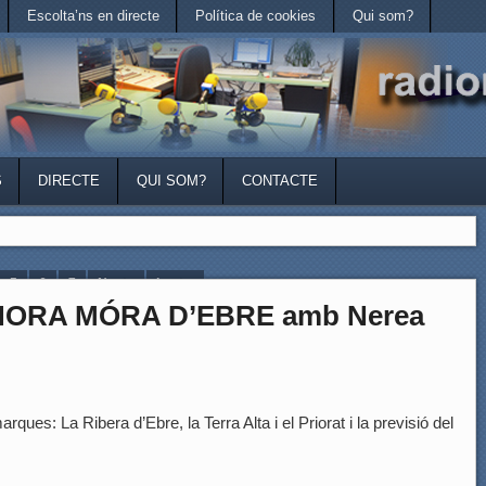
Escolta’ns en directe
Política de cookies
Qui som?
S
DIRECTE
QUI SOM?
CONTACTE
5
6
7
Next ›
Last »
’HORA MÓRA D’EBRE amb Nerea
rques: La Ribera d’Ebre, la Terra Alta i el Priorat i la previsió del