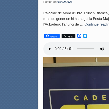
Posted on
04/02/2026
L’alcalde de Móra d’Ebre, Rubén Biarnés, h
mes de gener on hi ha hagut la Festa Majo
l’Aubadera; l’anunci de …
Continue readi
F
T
Share
Post
a
w
c
i
e
t
b
t
o
e
o
r
k