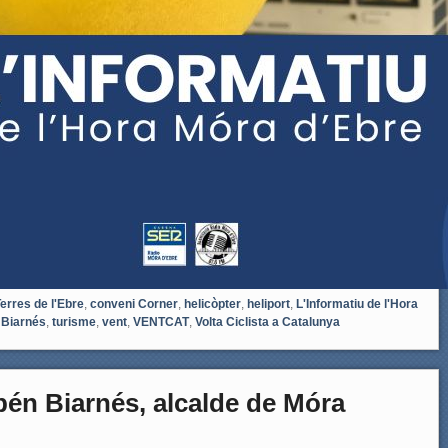
Terres de l'Ebre
,
conveni Corner
,
helicòpter
,
heliport
,
L'Informatiu de l'Hora
 Biarnés
,
turisme
,
vent
,
VENTCAT
,
Volta Ciclista a Catalunya
n Biarnés, alcalde de Móra