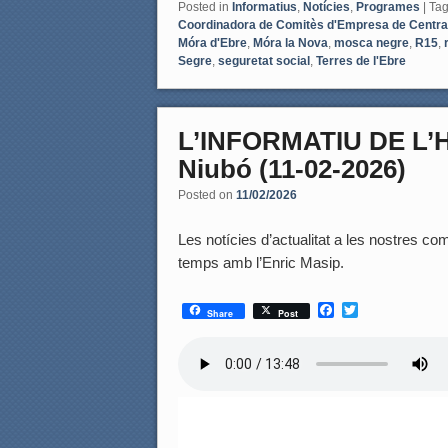
Posted in
Informatius
,
Notícies
,
Programes
|
Ta
Coordinadora de Comitès d'Empresa de Central
Móra d'Ebre
,
Móra la Nova
,
mosca negre
,
R15
,
Segre
,
seguretat social
,
Terres de l'Ebre
L’INFORMATIU DE L
Niubó (11-02-2026)
Posted on
11/02/2026
Les notícies d’actualitat a les nostres coma
temps amb l’Enric Masip.
F
T
Share
Post
a
w
c
i
e
t
b
t
o
e
o
r
k