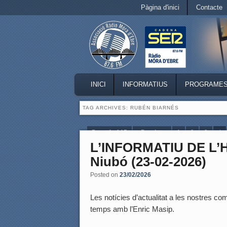
Secondary menu
Pàgina d'inici
Contacte
Skip to primary content
Skip to secondary content
MAIN MENU
INICI
INFORMATIUS
PROGRAME
SKIP TO PRIMARY CONTENT
SKIP TO SECONDARY CONTENT
TAG ARCHIVES:
RUBÉN BIARNÉS
Page 4 of 15
‹ Previous
1
2
3
4
L’INFORMATIU DE L
Niubó (23-02-2026)
Posted on
23/02/2026
Les notícies d’actualitat a les nostres coma
temps amb l’Enric Masip.