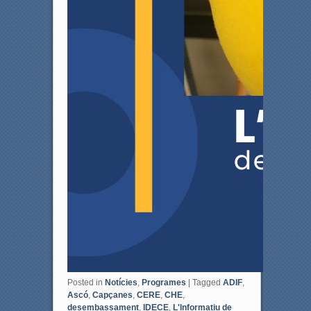
Posted in
Notícies
,
Programes
|
Tagged
ADIF
,
Ascó
,
Capçanes
,
CERE
,
CHE
,
desembassament
,
IDECE
,
L'Informatiu de