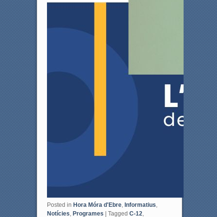
Posted in
Hora Móra d'Ebre
,
Informatius
,
Notícies
,
Programes
|
Tagged
C-12
,