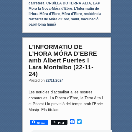
carretera
,
CRUÏLLA DO TERRA ALTA
,
EAP
Móra la Nova-Móra d'Ebre
,
L'Informatiu de
l'Hora Móra d'Ebre
,
Móra d'Ebre
,
residència
Natzaret de Móra d'Ebre
,
salut
,
vacunació
papil·loma humà
L’INFORMATIU DE
L’HORA MÓRA D’EBRE
amb Albert Fuertes i
Lara Montalbo (22-11-
24)
Posted on
22/11/2024
Les notícies d’actualitat a les nostres
comarques: La Ribera d’Ebre, la Terra Alta i
el Priorat i la previsió del temps amb l’Enric
Masip. Els titulars:
F
T
Share
Post
a
w
c
i