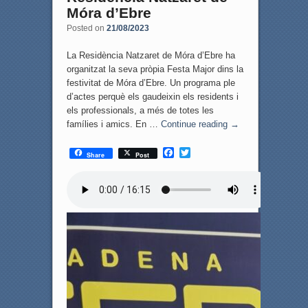
Móra d’Ebre
Posted on
21/08/2023
La Residència Natzaret de Móra d’Ebre ha
organitzat la seva pròpia Festa Major dins la
festivitat de Móra d’Ebre. Un programa ple
d’actes perquè els gaudeixin els residents i
els professionals, a més de totes les
famílies i amics. En …
Continue reading
→
F
T
Share
Post
a
w
c
i
e
t
b
t
o
e
o
r
k