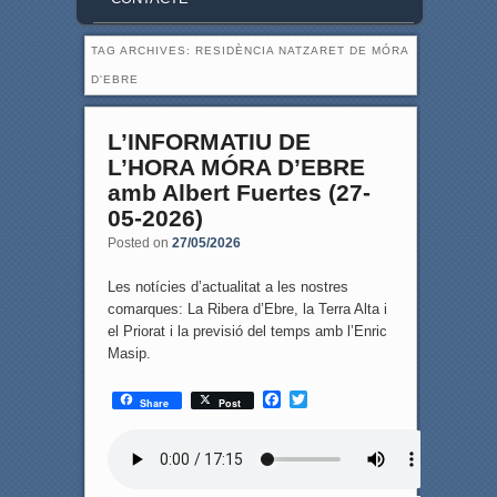
TAG ARCHIVES:
RESIDÈNCIA NATZARET DE MÓRA
D'EBRE
L’INFORMATIU DE
L’HORA MÓRA D’EBRE
amb Albert Fuertes (27-
05-2026)
Posted on
27/05/2026
Les notícies d’actualitat a les nostres
comarques: La Ribera d’Ebre, la Terra Alta i
el Priorat i la previsió del temps amb l’Enric
Masip.
F
T
Share
Post
a
w
c
i
e
t
b
t
o
e