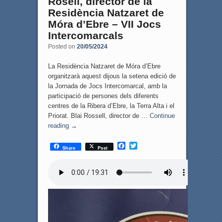
Rosell, director de la
Residència Natzaret de
Móra d’Ebre – VII Jocs
Intercomarcals
Posted on
20/05/2024
La Residència Natzaret de Móra d’Ebre
organitzarà aquest dijous la setena edició de
la Jornada de Jocs Intercomarcal, amb la
participació de persones dels diferents
centres de la Ribera d’Ebre, la Terra Alta i el
Priorat. Blai Rossell, director de …
Continue
reading
→
F
T
Share
Post
a
w
c
i
e
t
b
t
o
e
o
r
k