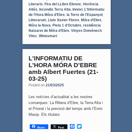
Literaris
,
Fira del LLibre Ebrenc
,
Herència
Altés
,
Incendis Terra Alta
,
Innovi
,
L'Informatiu
de l'Hora Móra d'Ebre
,
la Torre de l'Espanyol
,
Litterarum
,
Lluis Xavier Flores
,
Móra d'Ebre
,
Móra la Nova
,
Pista 1 d'Octubre
,
residència
Natzaret de Móra d'Ebre
,
Vinyes Domènech
,
Vitec
,
Winesmart
L’INFORMATIU DE
L’HORA MÓRA D’EBRE
amb Albert Fuertes (21-
03-25)
Posted on
21/03/2025
Les notícies d’actualitat a les nostres
comarques: La Ribera d’Ebre, la Terra Alta i
el Priorat i la previsió del temps amb l’Enric
Masip. Els titulars:
F
T
Share
Post
a
w