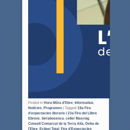
Posted in
Hora Móra d'Ebre
,
Informatius
,
Notícies
,
Programes
|
Tagged
19a Fira
d'espectacles literaris i 23a Fira del Llibre
Ebrenc
,
birrabosenca
,
celler Masroig
,
Consell Comarcal de la Terra Alta
,
Delta de
l'Ebre
,
Eclipsi Total
,
Fira d'Espectacles