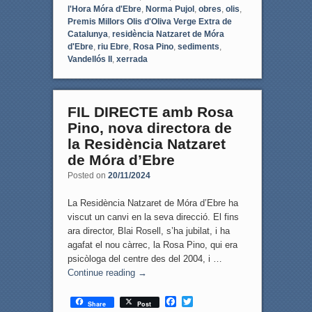
l'Hora Móra d'Ebre
,
Norma Pujol
,
obres
,
olis
,
Premis Millors Olis d'Oliva Verge Extra de
Catalunya
,
residència Natzaret de Móra
d'Ebre
,
riu Ebre
,
Rosa Pino
,
sediments
,
Vandellós II
,
xerrada
FIL DIRECTE amb Rosa
Pino, nova directora de
la Residència Natzaret
de Móra d’Ebre
Posted on
20/11/2024
La Residència Natzaret de Móra d’Ebre ha
viscut un canvi en la seva direcció. El fins
ara director, Blai Rosell, s’ha jubilat, i ha
agafat el nou càrrec, la Rosa Pino, qui era
psicòloga del centre des del 2004, i …
Continue reading
→
F
T
Share
Post