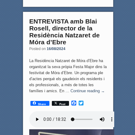
ENTREVISTA amb Blai
Rosell, director de la
Residència Natzaret de
Móra d’Ebre
Posted on
16/08/2024
La Residència Natzaret de Móra d’Ebre ha
organitzat la seva pròpia Festa Major dins la
festivitat de Móra d’Ebre. Un programa ple
d’actes perquè els gaudeixin els residents i
els professionals, a més de totes les
famílies i amics. En …
Continue reading
→
F
T
Share
Post
a
w
c
i
e
t
b
t
o
e
o
r