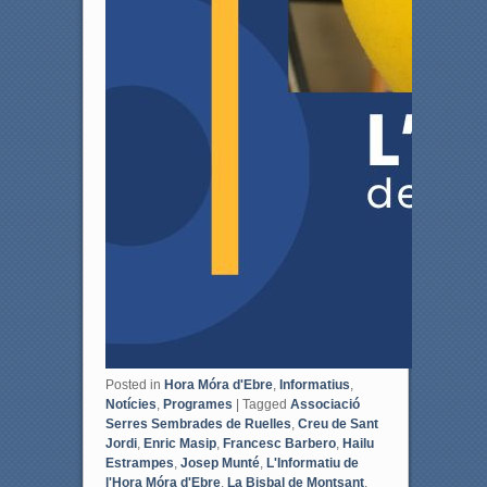
Posted in
Hora Móra d'Ebre
,
Informatius
,
Notícies
,
Programes
|
Tagged
Associació
Serres Sembrades de Ruelles
,
Creu de Sant
Jordi
,
Enric Masip
,
Francesc Barbero
,
Hailu
Estrampes
,
Josep Munté
,
L'Informatiu de
l'Hora Móra d'Ebre
,
La Bisbal de Montsant
,