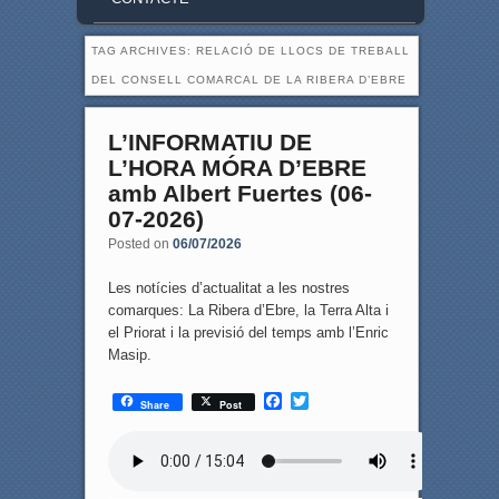
TAG ARCHIVES:
RELACIÓ DE LLOCS DE TREBALL
DEL CONSELL COMARCAL DE LA RIBERA D’EBRE
L’INFORMATIU DE
L’HORA MÓRA D’EBRE
amb Albert Fuertes (06-
07-2026)
Posted on
06/07/2026
Les notícies d’actualitat a les nostres
comarques: La Ribera d’Ebre, la Terra Alta i
el Priorat i la previsió del temps amb l’Enric
Masip.
F
T
Share
Post
a
w
c
i
e
t
b
t
o
e