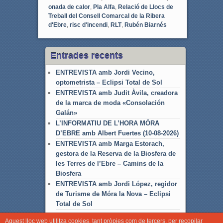
onada de calor
,
Pla Alfa
,
Relació de Llocs de
Treball del Consell Comarcal de la Ribera
d'Ebre
,
risc d'incendi
,
RLT
,
Rubén Biarnés
Entrades recents
ENTREVISTA amb Jordi Vecino,
optometrista – Eclipsi Total de Sol
ENTREVISTA amb Judit Àvila, creadora
de la marca de moda «Consolación
Galán»
L’INFORMATIU DE L’HORA MÓRA
D’EBRE amb Albert Fuertes (10-08-2026)
ENTREVISTA amb Marga Estorach,
gestora de la Reserva de la Biosfera de
les Terres de l’Ebre – Camins de la
Biosfera
ENTREVISTA amb Jordi López, regidor
de Turisme de Móra la Nova – Eclipsi
Total de Sol
Aquest lloc web utilitza cookies, tant pròpies com de tercers, per recopilar